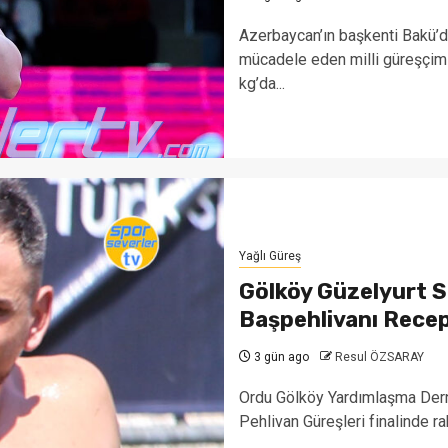
Azerbaycan’ın başkenti Bakü
mücadele eden milli güreşçi
kg’da...
Yağlı Güreş
Gölköy Güzelyurt Sa
Başpehlivanı Recep
3 gün ago
Resul ÖZSARAY
Ordu Gölköy Yardımlaşma Derne
Pehlivan Güreşleri finalinde r