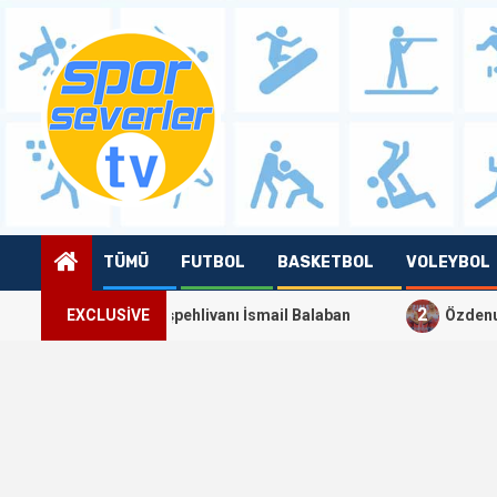
Skip
to
content
TÜMÜ
FUTBOL
BASKETBOL
VOLEYBOL
2
eşleri Başpehlivanı İsmail Balaban
EXCLUSIVE
Özdenur Özmez Dün