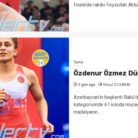
finalinde rakibi Feyzullah Aktü
Tümü
Özdenur Özmez Dü
3 gün ago
Resul ÖZSARAY
Azerbaycan’ın başkenti Bakü’
kategorisinde 61 kiloda müca
madalyanın...