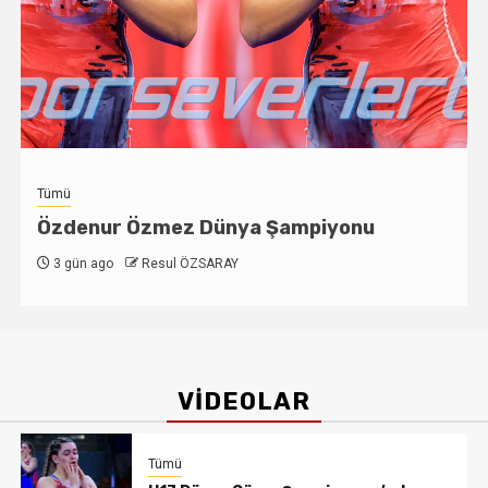
Yağlı Güreş
20. Vezirköprü Kunduz Yağlı Pehlivan
Güreşleri başlıyor
3 gün ago
Resul ÖZSARAY
VİDEOLAR
Tümü