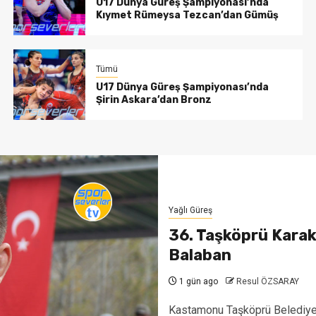
U17 Dünya Güreş Şampiyonası’nda
Kıymet Rümeysa Tezcan’dan Gümüş
Tümü
U17 Dünya Güreş Şampiyonası’nda
Şirin Askara’dan Bronz
Yağlı Güreş
36. Taşköprü Karak
Balaban
1 gün ago
Resul ÖZSARAY
Kastamonu Taşköprü Belediyes