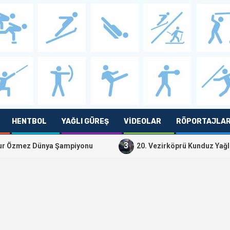
HENTBOL
YAĞLI GÜREŞ
VIDEOLAR
RÖPORTAJLA
3
ya Şampiyonu
20. Vezirköprü Kunduz Yağlı Pehlivan Gür