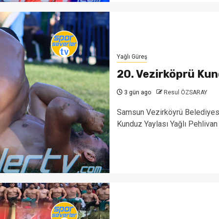
Yağlı Güreş
20. Vezirköprü Kund
3 gün ago
Resul ÖZSARAY
Samsun Vezirköyrü Belediyesi'n
Kunduz Yaylası Yağlı Pehlivan 