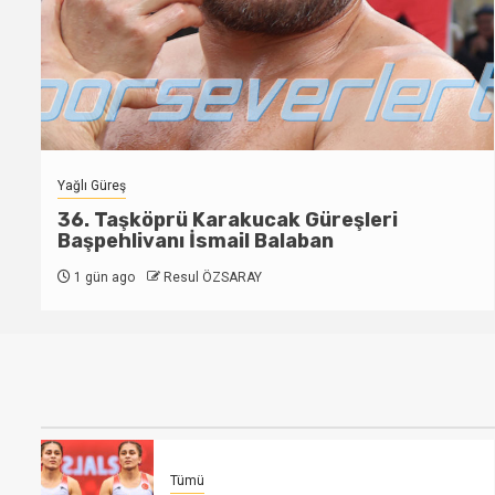
Tümü
Özdenur Özmez Dünya Şampiyonu
3 gün ago
Resul ÖZSARAY
Tümü