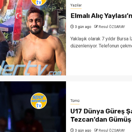
Yazılar
Elmalı Alıç Yaylası
3 gün ago
Resul ÖZSARAY
Yaklaşık olarak 7 yıldır Bursa 
düzenleniyor. Telefonun çekmed
Tümü
U17 Dünya Güreş 
Tezcan’dan Gümüş
3 gün ago
Resul ÖZSARAY