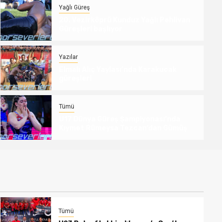
Yağlı Güreş
20. Vezirköprü Kunduz Yağlı Pehlivan
Güreşleri başlıyor
Yazılar
Elmalı Alıç Yaylası’nda Karakucak
güreşleri
Yazılar
Elmalı Alıç Yaylası’nda Karakucak
güreşleri
Tümü
U17 Dünya Güreş Şampiyonası’nda
3 gün ago
Resul ÖZSARAY
Kıymet Rümeysa Tezcan’dan Gümüş
Tümü