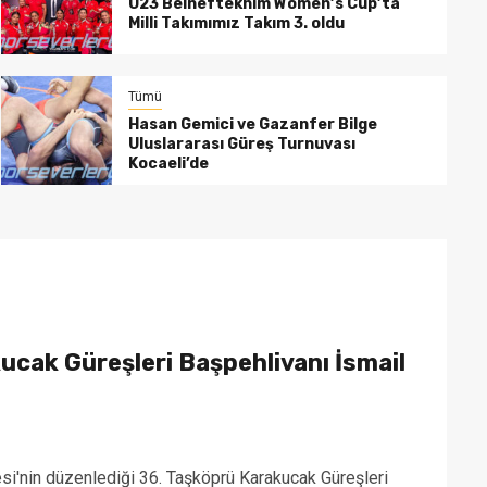
U23 Belneftekhim Women’s Cup’ta
Milli Takımımız Takım 3. oldu
Tümü
Hasan Gemici ve Gazanfer Bilge
Uluslararası Güreş Turnuvası
Kocaeli’de
ucak Güreşleri Başpehlivanı İsmail
i'nin düzenlediği 36. Taşköprü Karakucak Güreşleri