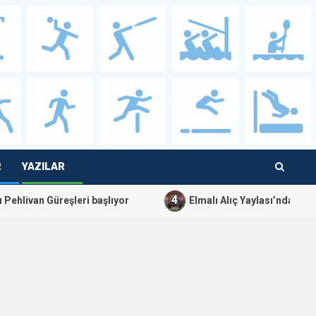
R
YAZILAR
4
eşleri başlıyor
Elmalı Alıç Yaylası’nda Karakucak güreşl