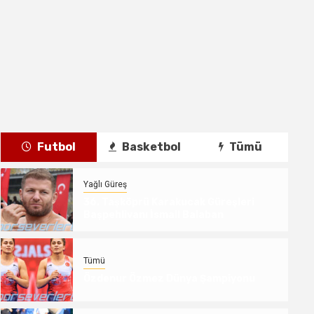
Futbol
Basketbol
Tümü
Yağlı Güreş
36. Taşköprü Karakucak Güreşleri
Başpehlivanı İsmail Balaban
Tümü
Özdenur Özmez Dünya Şampiyonu