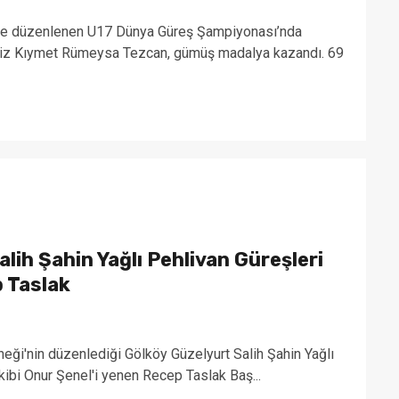
’de düzenlenen U17 Dünya Güreş Şampiyonası’nda
miz Kıymet Rümeysa Tezcan, gümüş madalya kazandı. 69
lih Şahin Yağlı Pehlivan Güreşleri
 Taslak
ği'nin düzenlediği Gölköy Güzelyurt Salih Şahin Yağlı
akibi Onur Şenel'i yenen Recep Taslak Baş...