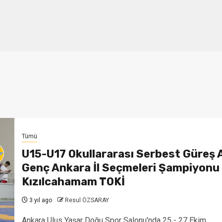
Tümü
U15-U17 Okullararası Serbest Güreş 
Genç Ankara İl Seçmeleri Şampiyonu
Kızılcahamam TOKİ
3 yıl ago
Resul ÖZSARAY
Ankara Ulus Yaşar Doğu Spor Salonu'nda 25 - 27 Ekim