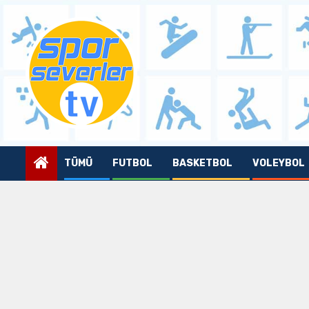
Skip
to
content
TÜMÜ
FUTBOL
BASKETBOL
VOLEYBOL