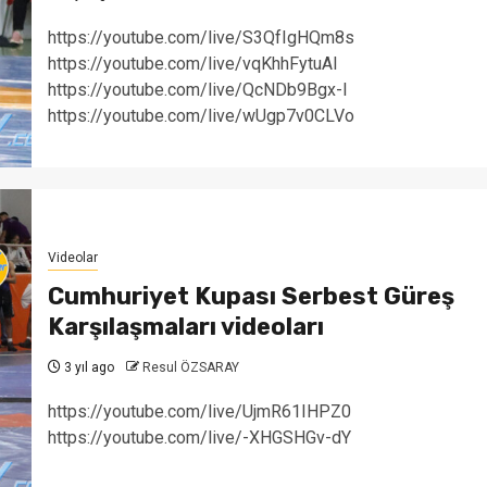
https://youtube.com/live/S3QfIgHQm8s
https://youtube.com/live/vqKhhFytuAI
https://youtube.com/live/QcNDb9Bgx-I
https://youtube.com/live/wUgp7v0CLVo
Videolar
Cumhuriyet Kupası Serbest Güreş
Karşılaşmaları videoları
3 yıl ago
Resul ÖZSARAY
https://youtube.com/live/UjmR61IHPZ0
https://youtube.com/live/-XHGSHGv-dY