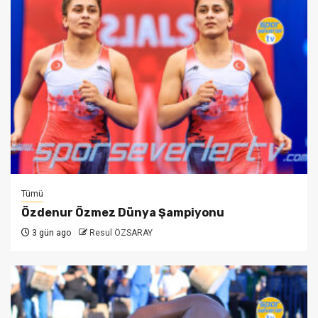
Tümü
Özdenur Özmez Dünya Şampiyonu
3 gün ago
Resul ÖZSARAY