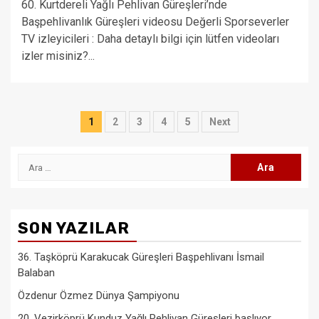
60. Kurtdereli Yağlı Pehlivan Güreşleri’nde
Başpehlivanlık Güreşleri videosu Değerli Sporseverler
TV izleyicileri : Daha detaylı bilgi için lütfen videoları
izler misiniz?...
Yazı
1
2
3
4
5
Next
sayfalaması
Arama:
SON YAZILAR
36. Taşköprü Karakucak Güreşleri Başpehlivanı İsmail
Balaban
Özdenur Özmez Dünya Şampiyonu
20. Vezirköprü Kunduz Yağlı Pehlivan Güreşleri başlıyor