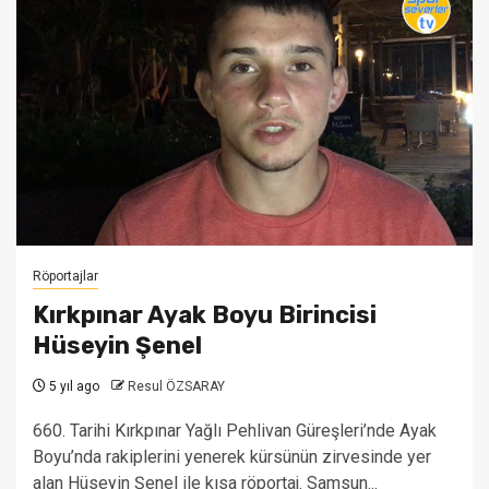
Röportajlar
Kırkpınar Ayak Boyu Birincisi
Hüseyin Şenel
5 yıl ago
Resul ÖZSARAY
660. Tarihi Kırkpınar Yağlı Pehlivan Güreşleri’nde Ayak
Boyu’nda rakiplerini yenerek kürsünün zirvesinde yer
alan Hüseyin Şenel ile kısa röportaj. Samsun...