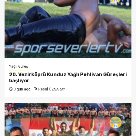
Yağlı Güreş
20. Vezirköprü Kunduz Yağlı Pehlivan Güreşleri
başlıyor
3 gün ago
Resul ÖZSARAY