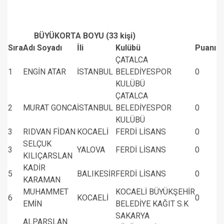
BÜYÜKORTA BOYU (33 kişi)
Sıra
Adı Soyadı
İli
Kulübü
Puanı
ÇATALCA
1
ENGİN ATAR
İSTANBUL
BELEDİYESPOR
0
KULÜBÜ
ÇATALCA
2
MURAT GONCA
İSTANBUL
BELEDİYESPOR
0
KULÜBÜ
3
RIDVAN FİDAN
KOCAELİ
FERDİ LİSANS
0
SELÇUK
3
YALOVA
FERDİ LİSANS
0
KILIÇARSLAN
KADİR
5
BALIKESİR
FERDİ LİSANS
0
KARAMAN
MUHAMMET
KOCAELİ BÜYÜKŞEHİR
6
KOCAELİ
0
EMİN
BELEDİYE KAĞIT S.K
SAKARYA
ALPARSLAN