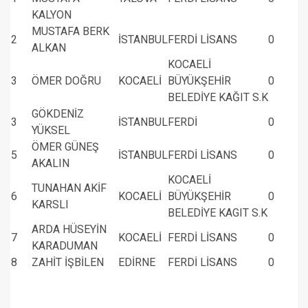
KALYON
MUSTAFA BERK
2
İSTANBUL
FERDİ LİSANS
0
ALKAN
KOCAELİ
3
ÖMER DOĞRU
KOCAELİ
BÜYÜKŞEHİR
0
BELEDİYE KAĞIT S.K
GÖKDENİZ
3
İSTANBUL
FERDİ
0
YÜKSEL
ÖMER GÜNEŞ
5
İSTANBUL
FERDİ LİSANS
0
AKALIN
KOCAELİ
TUNAHAN AKİF
6
KOCAELİ
BÜYÜKŞEHİR
0
KARSLI
BELEDİYE KAGIT S.K
ARDA HÜSEYİN
7
KOCAELİ
FERDİ LİSANS
0
KARADUMAN
8
ZAHİT İŞBİLEN
EDİRNE
FERDİ LİSANS
0