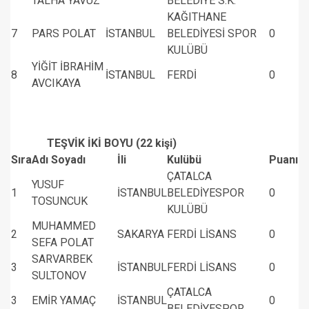
TALHA YAVUZ
BELEDİYE S.K.
KAĞITHANE
7
PARS POLAT
İSTANBUL
BELEDİYESİ SPOR
0
KULÜBÜ
YİĞİT İBRAHİM
8
İSTANBUL
FERDİ
0
AVCIKAYA
TEŞVİK İKİ BOYU (22 kişi)
Sıra
Adı Soyadı
İli
Kulübü
Puanı
ÇATALCA
YUSUF
1
İSTANBUL
BELEDİYESPOR
0
TOSUNCUK
KULÜBÜ
MUHAMMED
2
SAKARYA
FERDİ LİSANS
0
SEFA POLAT
SARVARBEK
3
İSTANBUL
FERDİ LİSANS
0
SULTONOV
ÇATALCA
3
EMİR YAMAÇ
İSTANBUL
0
BELEDİYESPOR