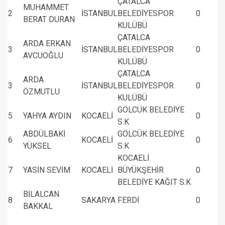
ÇATALCA
MUHAMMET
2
İSTANBUL
BELEDİYESPOR
0
BERAT DURAN
KULÜBÜ
ÇATALCA
ARDA ERKAN
3
İSTANBUL
BELEDİYESPOR
0
AVCUOĞLU
KULÜBÜ
ÇATALCA
ARDA
3
İSTANBUL
BELEDİYESPOR
0
ÖZMUTLU
KULÜBÜ
GÖLCÜK BELEDİYE
5
YAHYA AYDIN
KOCAELİ
0
S.K
ABDÜLBAKİ
GÖLCÜK BELEDİYE
6
KOCAELİ
0
YÜKSEL
S.K
KOCAELİ
7
YASİN SEVİM
KOCAELİ
BÜYÜKŞEHİR
0
BELEDİYE KAĞIT S.K
BİLALCAN
8
SAKARYA
FERDİ
0
BAKKAL