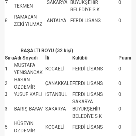
7
SAKARYA
BÜYÜKŞEHİR
0
TEKMEN
BELEDİYE S.K
RAMAZAN
8
ANTALYA
FERDİ LİSANS
0
ZEKİ YILMAZ
BAŞALTI BOYU (32 kişi)
Sıra
Adı Soyadı
İli
Kulübü
Puanı
MUSTAFA
1
KOCAELİ
FERDİ LİSANS
0
YENİSANCAK
HASAN
2
ÇANAKKALE
FERDİ LİSANS
0
ÖZDEMİR
3
YUSUF KAFLI
İSTANBUL
FERDİ LİSANS
0
SAKARYA
3
BARIŞ BAYAV
SAKARYA
BÜYÜKŞEHİR
0
BELEDİYE S.K
HÜSEYİN
5
KOCAELİ
FERDİ LİSANS
0
ÖZDEMİR