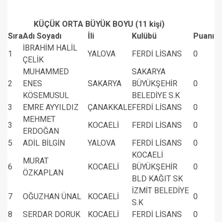
KÜÇÜK ORTA BÜYÜK BOYU (11 kişi)
Sıra
Adı Soyadı
İli
Kulübü
Puanı
İBRAHİM HALİL
1
YALOVA
FERDİ LİSANS
0
ÇELİK
MUHAMMED
SAKARYA
2
ENES
SAKARYA
BÜYÜKŞEHİR
0
KÖSEMUSUL
BELEDİYE S.K
3
EMRE AYYILDIZ
ÇANAKKALE
FERDİ LİSANS
0
MEHMET
3
KOCAELİ
FERDİ LİSANS
0
ERDOĞAN
5
ADİL BİLGİN
YALOVA
FERDİ LİSANS
0
KOCAELİ
MURAT
6
KOCAELİ
BÜYÜKŞEHİR
0
ÖZKAPLAN
BLD KAĞIT SK
İZMİT BELEDİYE
7
OĞUZHAN ÜNAL
KOCAELİ
0
S.K
8
SERDAR DORUK
KOCAELİ
FERDİ LİSANS
0