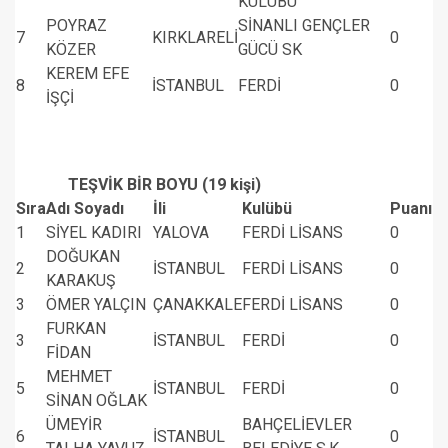
KULÜBÜ
POYRAZ
SİNANLI GENÇLER
7
KIRKLARELİ
0
KÖZER
GÜCÜ SK
KEREM EFE
8
İSTANBUL
FERDİ
0
İŞÇİ
TEŞVİK BİR BOYU (19 kişi)
Sıra
Adı Soyadı
İli
Kulübü
Puanı
1
SİYEL KADIRI
YALOVA
FERDİ LİSANS
0
DOĞUKAN
2
İSTANBUL
FERDİ LİSANS
0
KARAKUŞ
3
ÖMER YALÇIN
ÇANAKKALE
FERDİ LİSANS
0
FURKAN
3
İSTANBUL
FERDİ
0
FİDAN
MEHMET
5
İSTANBUL
FERDİ
0
SİNAN OĞLAK
ÜMEYİR
BAHÇELİEVLER
6
İSTANBUL
0