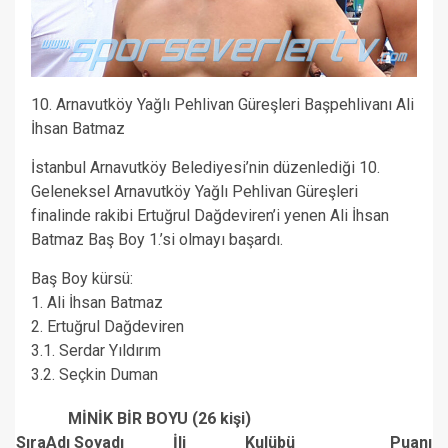
10. Arnavutköy Yağlı Pehlivan Güreşleri Başpehlivanı Ali
İhsan Batmaz
İstanbul Arnavutköy Belediyesi’nin düzenlediği 10.
Geleneksel Arnavutköy Yağlı Pehlivan Güreşleri
finalinde rakibi Ertuğrul Dağdeviren’i yenen Ali İhsan
Batmaz Baş Boy 1.’si olmayı başardı.
Baş Boy kürsü:
1. Ali İhsan Batmaz
2. Ertuğrul Dağdeviren
3.1. Serdar Yıldırım
3.2. Seçkin Duman
MİNİK BİR BOYU (26 kişi)
Sıra
Adı Soyadı
İli
Kulübü
Puanı