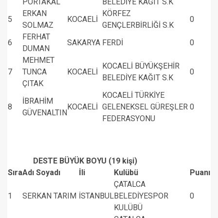
PORTAKAL
BELEDİYE KAĞIT S.K
ERKAN
KÖRFEZ
5
KOCAELİ
0
SOLMAZ
GENÇLERBİRLİĞİ S.K
FERHAT
6
SAKARYA
FERDİ
0
DUMAN
MEHMET
KOCAELİ BÜYÜKŞEHİR
7
TUNCA
KOCAELİ
0
BELEDİYE KAĞIT S.K
ÇITAK
KOCAELİ TÜRKİYE
İBRAHİM
8
KOCAELİ
GELENEKSEL GÜREŞLER
0
GÜVENALTIN
FEDERASYONU
DESTE BÜYÜK BOYU (19 kişi)
Sıra
Adı Soyadı
İli
Kulübü
Puanı
ÇATALCA
1
SERKAN TARIM
İSTANBUL
BELEDİYESPOR
0
KULÜBÜ