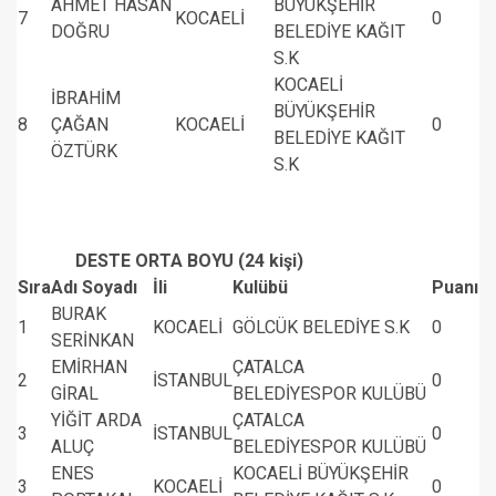
AHMET HASAN
BÜYÜKŞEHİR
7
KOCAELİ
0
DOĞRU
BELEDİYE KAĞIT
S.K
KOCAELİ
İBRAHİM
BÜYÜKŞEHİR
8
ÇAĞAN
KOCAELİ
0
BELEDİYE KAĞIT
ÖZTÜRK
S.K
DESTE ORTA BOYU (24 kişi)
Sıra
Adı Soyadı
İli
Kulübü
Puanı
BURAK
1
KOCAELİ
GÖLCÜK BELEDİYE S.K
0
SERİNKAN
EMİRHAN
ÇATALCA
2
İSTANBUL
0
GİRAL
BELEDİYESPOR KULÜBÜ
YİĞİT ARDA
ÇATALCA
3
İSTANBUL
0
ALUÇ
BELEDİYESPOR KULÜBÜ
ENES
KOCAELİ BÜYÜKŞEHİR
3
KOCAELİ
0