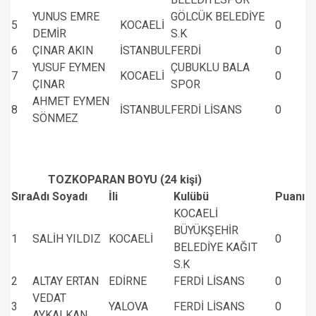
YUNUS EMRE
GÖLCÜK BELEDİYE
5
KOCAELİ
0
DEMİR
S.K
6
ÇINAR AKIN
İSTANBUL
FERDİ
0
YUSUF EYMEN
ÇUBUKLU BALA
7
KOCAELİ
0
ÇINAR
SPOR
AHMET EYMEN
8
İSTANBUL
FERDİ LİSANS
0
SÖNMEZ
TOZKOPARAN BOYU (24 kişi)
Sıra
Adı Soyadı
İli
Kulübü
Puanı
KOCAELİ
BÜYÜKŞEHİR
1
SALİH YILDIZ
KOCAELİ
0
BELEDİYE KAĞIT
S.K
2
ALTAY ERTAN
EDİRNE
FERDİ LİSANS
0
VEDAT
3
YALOVA
FERDİ LİSANS
0
AYKALKAN