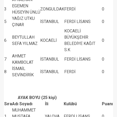
EGEMEN
3
ZONGULDAK
FERDİ
0
HÜSEYİN ÜNLÜ
YAĞIZ UTKU
5
İSTANBUL
FERDİ LİSANS
0
ÇINAR
KOCAELİ
BEYTULLAH
BÜYÜKŞEHİR
6
KOCAELİ
0
SEFA YILMAZ
BELEDİYE KAĞIT
S.K
AHMET
7
İSTANBUL
FERDİ LİSANS
0
KAMBOLAT
İSMAİL
8
İSTANBUL
FERDİ
0
SEVİNDİRİK
AYAK BOYU (25 kişi)
Sıra
Adı Soyadı
İli
Kulübü
Puanı
MUHAMMET
1
MUSTAFA
YALOVA
FERDİ LİSANS
0