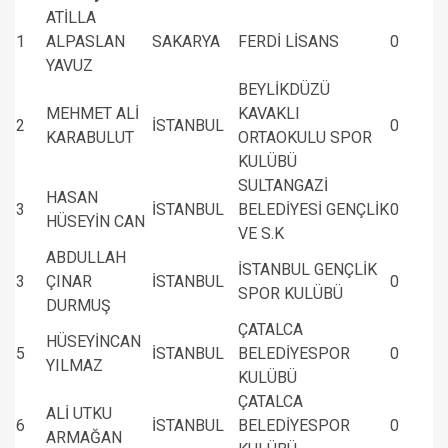
ATİLLA
1
ALPASLAN
SAKARYA
FERDİ LİSANS
0
YAVUZ
BEYLİKDÜZÜ
MEHMET ALİ
KAVAKLI
2
İSTANBUL
0
KARABULUT
ORTAOKULU SPOR
KULÜBÜ
SULTANGAZİ
HASAN
3
İSTANBUL
BELEDİYESİ GENÇLİK
0
HÜSEYİN CAN
VE S.K
ABDULLAH
İSTANBUL GENÇLİK
3
ÇINAR
İSTANBUL
0
SPOR KULÜBÜ
DURMUŞ
ÇATALCA
HÜSEYİNCAN
5
İSTANBUL
BELEDİYESPOR
0
YILMAZ
KULÜBÜ
ÇATALCA
ALİ UTKU
6
İSTANBUL
BELEDİYESPOR
0
ARMAĞAN