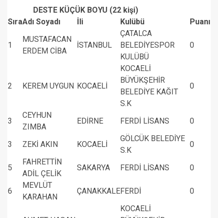
DESTE KÜÇÜK BOYU (22 kişi)
Sıra
Adı Soyadı
İli
Kulübü
Puanı
ÇATALCA
MUSTAFACAN
1
İSTANBUL
BELEDİYESPOR
0
ERDEM CİBA
KULÜBÜ
KOCAELİ
BÜYÜKŞEHİR
2
KEREM UYGUN
KOCAELİ
0
BELEDİYE KAĞIT
S.K
CEYHUN
3
EDİRNE
FERDİ LİSANS
0
ZIMBA
GÖLCÜK BELEDİYE
3
ZEKİ AKIN
KOCAELİ
0
S.K
FAHRETTİN
5
SAKARYA
FERDİ LİSANS
0
ADİL ÇELİK
MEVLÜT
6
ÇANAKKALE
FERDİ
0
KARAHAN
KOCAELİ