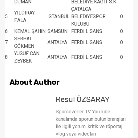
DUMAN
BELEDİYE KAĞIT S.K
ÇATALCA
YILDIRAY
5
İSTANBUL
BELEDİYESPOR
0
PALA
KULÜBÜ
6
KEMAL ŞAHİN
SAMSUN
FERDİ LİSANS
0
SERHAT
7
ANTALYA
FERDİ LİSANS
0
GÖKMEN
YUSUF CAN
8
ANTALYA
FERDİ LİSANS
0
ZEYBEK
About Author
Resul ÖZSARAY
Sporseverler TV YouTube
kanalımda sporun bütün branşları
ile ilgili yorum, kritik ve röportaj
vlog veya videoları