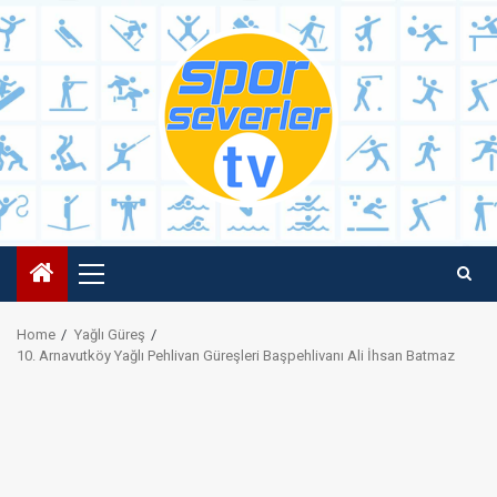
Skip
to
content
Primary
Menu
Home
Yağlı Güreş
10. Arnavutköy Yağlı Pehlivan Güreşleri Başpehlivanı Ali İhsan Batmaz