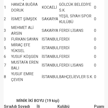
HAMZA BUĞRA
GÖLCÜK BELEDİYE
1
KOCAELİ
0
DORUK
S.K.
YEŞİL SİYAH SPOR
2
İSMET ŞİMŞEK
SAKARYA
0
KULÜBÜ
MEHMET ALİ
3
SAKARYA
FERDİ LİSANS
0
ARSİN
3
FURKAN SAYAN
İSTANBUL
FERDİ
0
MİRAÇ EFE
5
İSTANBUL
FERDİ
0
YÜKSEL
6
YUSUF KÖŞGEN
İSTANBUL
FERDİ
0
MUSTAFA EREN
7
İSTANBUL
FERDİ LİSANS
0
BALI
YUSUF EMRE
8
İSTANBUL
BAHÇELİEVLER S.K.
0
ÇEVEN
MİNİK İKİ BOYU (19 kişi)
Sıra
Adı Soyadı
İli
Kulübü
Puanı