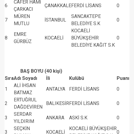
CAFER HAMİ
6
ÇANAKKALE
FERDİ LİSANS
0
ÇARKACI
MÜREN
SANCAKTEPE
7
İSTANBUL
0
MUTLU
BELEDİYE S.K
KOCAELİ
EMRE
8
KOCAELİ
BÜYÜKŞEHİR
0
GÜRBÜZ
BELEDİYE KAĞIT S.K
BAŞ BOYU (40 kişi)
Sıra
Adı Soyadı
İli
Kulübü
Puanı
ALİ İHSAN
1
ANTALYA
FERDİ LİSANS
0
BATMAZ
ERTUĞRUL
2
BALIKESİR
FERDİ LİSANS
0
DAĞDEVİREN
SERDAR
3
ANKARA
ASKİ S.K
0
YILDIRIM
SEÇKİN
KOCAELİ BÜYÜKŞEHİR
3
KOCAELİ
0