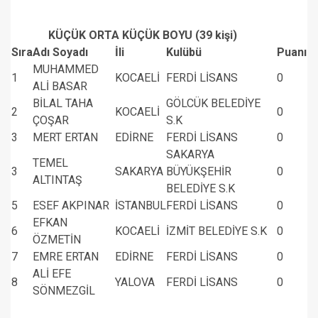
KÜÇÜK ORTA KÜÇÜK BOYU (39 kişi)
Sıra
Adı Soyadı
İli
Kulübü
Puanı
MUHAMMED
1
KOCAELİ
FERDİ LİSANS
0
ALİ BASAR
BİLAL TAHA
GÖLCÜK BELEDİYE
2
KOCAELİ
0
ÇOŞAR
S.K
3
MERT ERTAN
EDİRNE
FERDİ LİSANS
0
SAKARYA
TEMEL
3
SAKARYA
BÜYÜKŞEHİR
0
ALTINTAŞ
BELEDİYE S.K
5
ESEF AKPINAR
İSTANBUL
FERDİ LİSANS
0
EFKAN
6
KOCAELİ
İZMİT BELEDİYE S.K
0
ÖZMETİN
7
EMRE ERTAN
EDİRNE
FERDİ LİSANS
0
ALİ EFE
8
YALOVA
FERDİ LİSANS
0
SÖNMEZGİL