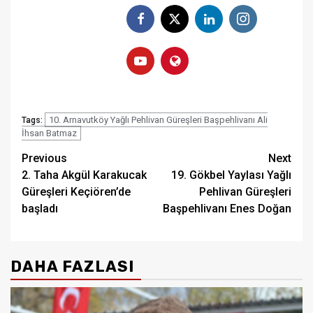
10. Arnavutköy Yağlı Pehlivan Güreşleri Başpehlivanı Ali
Tags:
İhsan Batmaz
Post
Previous
Next
2. Taha Akgül Karakucak
19. Gökbel Yaylası Yağlı
navigation
Güreşleri Keçiören’de
Pehlivan Güreşleri
başladı
Başpehlivanı Enes Doğan
DAHA FAZLASI