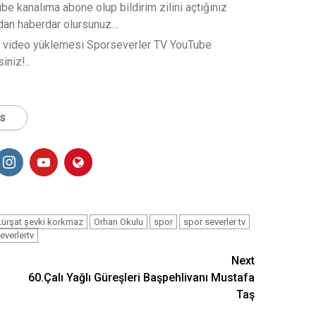
e kanalıma abone olup bildirim zilini açtığınız
rdan haberdar olursunuz…
t video yüklemesi Sporseverler TV YouTube
iniz!..
ts
kürşat şevki korkmaz
Orhan Okulu
spor
spor severler tv
everlertv
Next
60.Çalı Yağlı Güreşleri Başpehlivanı Mustafa
Taş