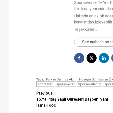
Sporseverler Tv YouTub
takdirde yeni videola
Haftada en az bir ade
kanalımdan izleyebilirs
Teşekkürler…
See author's pos
Furkan Durmuş Altın
Hüseyin Gümüşalan
Tags:
sporsever
sporseverler
Sporseverler Tv
spors
Post
Previous
16.Yalıntaş Yağlı Güreşleri Başpehlivanı
navigation
İsmail Koç