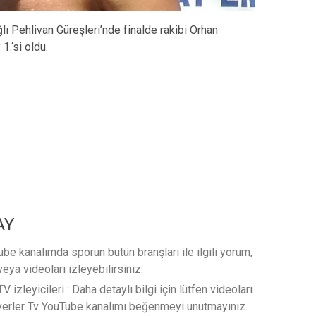
lı Pehlivan Güreşleri’nde finalde rakibi Orhan
.‘si oldu.
AY
e kanalımda sporun bütün branşları ile ilgili yorum,
veya videoları izleyebilirsiniz.
 izleyicileri : Daha detaylı bilgi için lütfen videoları
verler Tv YouTube kanalımı beğenmeyi unutmayınız.