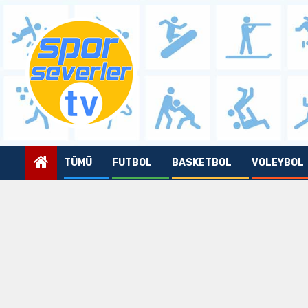
Skip
to
content
TÜMÜ
FUTBOL
BASKETBOL
VOLEYBOL