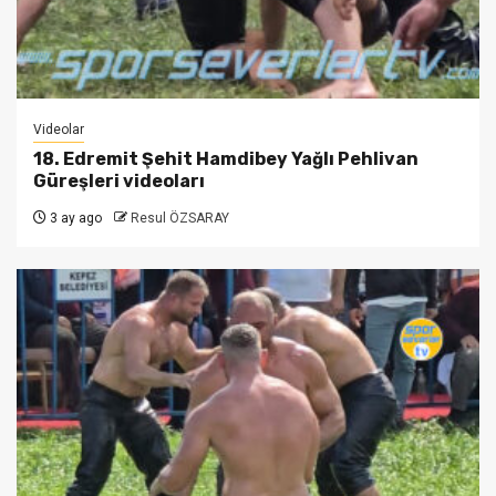
Videolar
18. Edremit Şehit Hamdibey Yağlı Pehlivan
Güreşleri videoları
3 ay ago
Resul ÖZSARAY