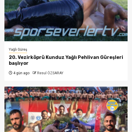
Yağlı Güreş
20. Vezirköprü Kunduz Yağlı Pehlivan Güreşleri
başlıyor
4 gün ago
Resul ÖZSARAY