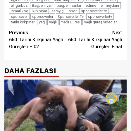
ali gürbüz
Başpehlivan
başpehlivanlar
edirne
er meydanı
ismail koç
kırkpınar
sarayiçi
spor
spor severler tv
sporsever
sporseverler
Sporseverler Tv
sporseverlertv
tarihi kırkpınar
yağ
yağlı
Yağlı Güreş
yağlı güreş videoları
Post
Previous
Next
660. Tarihi Kırkpınar Yağlı
660. Tarihi Kırkpınar Yağlı
navigation
Güreşleri – 02
Güreşleri Final
DAHA FAZLASI