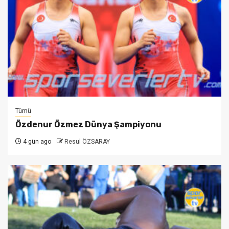
Tümü
Özdenur Özmez Dünya Şampiyonu
4 gün ago
Resul ÖZSARAY