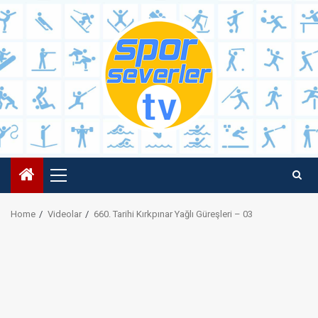
Skip
to
content
Primary
Menu
Home
Videolar
660. Tarihi Kırkpınar Yağlı Güreşleri – 03