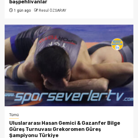
başpehlivanlar
1 gün ago
Resul ÖZSARAY
Tümü
Uluslararası Hasan Gemici & Gazanfer Bilge
Güreş Turnuvası Grekoromen Güreş
Şampiyonu Türkiye