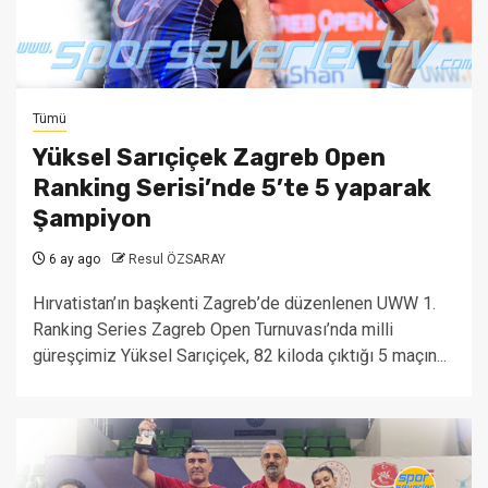
Tümü
Yüksel Sarıçiçek Zagreb Open
Ranking Serisi’nde 5’te 5 yaparak
Şampiyon
6 ay ago
Resul ÖZSARAY
Hırvatistan’ın başkenti Zagreb’de düzenlenen UWW 1.
Ranking Series Zagreb Open Turnuvası’nda milli
güreşçimiz Yüksel Sarıçiçek, 82 kiloda çıktığı 5 maçın...