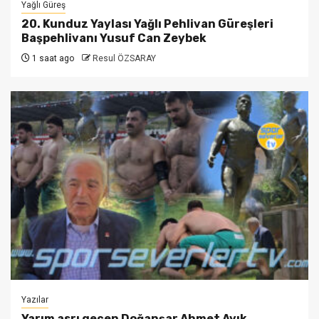
Yağlı Güreş
20. Kunduz Yaylası Yağlı Pehlivan Güreşleri
Başpehlivanı Yusuf Can Zeybek
1 saat ago
Resul ÖZSARAY
Yazılar
Yarım asrı geçen Doğanşar Ahmet Ayık