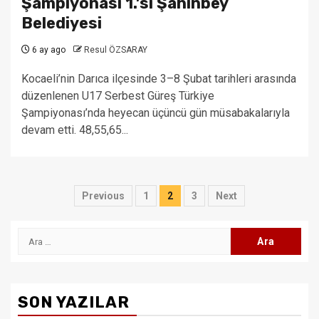
Şampiyonası 1.’si Şahinbey
Belediyesi
6 ay ago
Resul ÖZSARAY
Kocaeli’nin Darıca ilçesinde 3–8 Şubat tarihleri arasında
düzenlenen U17 Serbest Güreş Türkiye
Şampiyonası’nda heyecan üçüncü gün müsabakalarıyla
devam etti. 48,55,65...
Yazı
Previous
1
2
3
Next
sayfalaması
Arama:
SON YAZILAR