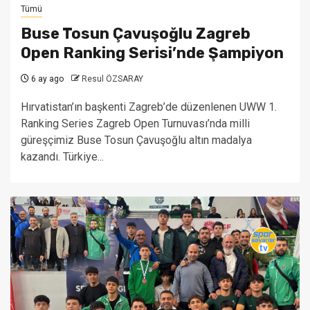
Tümü
Buse Tosun Çavuşoğlu Zagreb
Open Ranking Serisi’nde Şampiyon
6 ay ago
Resul ÖZSARAY
Hırvatistan’ın başkenti Zagreb’de düzenlenen UWW 1.
Ranking Series Zagreb Open Turnuvası’nda milli
güreşçimiz Buse Tosun Çavuşoğlu altın madalya
kazandı. Türkiye...