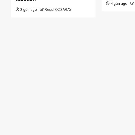
4 gün ago
2 gün ago
Resul ÖZSARAY