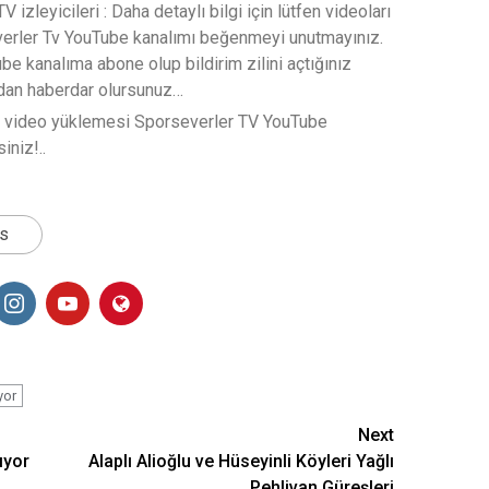
 izleyicileri : Daha detaylı bilgi için lütfen videoları
verler Tv YouTube kanalımı beğenmeyi unutmayınız.
e kanalıma abone olup bildirim zilini açtığınız
rdan haberdar olursunuz…
t video yüklemesi Sporseverler TV YouTube
iniz!..
ts
yor
Next
ıyor
Alaplı Alioğlu ve Hüseyinli Köyleri Yağlı
Pehlivan Güreşleri