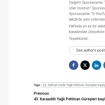
Değerli Sporseverler TV
izler misiniz? Sporse
Sporseverler Tv YouTub
takdirde yeni videola
Haftada en az bir ade
kanalımdan izleyebilirs
Teşekkürler…
See author's pos
22. Selman Dede Yağlı Pehlivan Güreşleri başlı
Tags:
Post
Previous
43. Karaadilli Yağlı Pehlivan Güreşleri başl
navigation