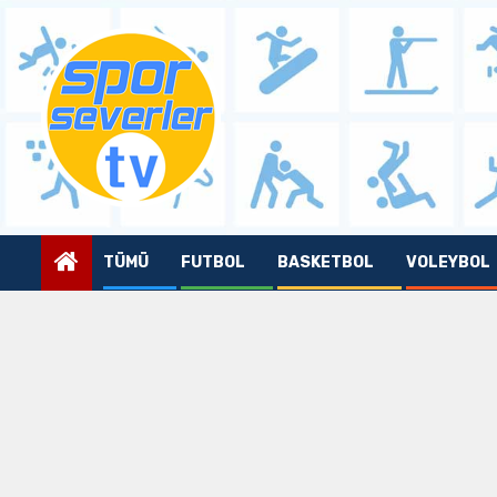
Skip
to
content
TÜMÜ
FUTBOL
BASKETBOL
VOLEYBOL