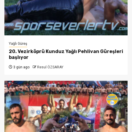
Yağlı Güreş
20. Vezirköprü Kunduz Yağlı Pehlivan Güreşleri
başlıyor
3 gün ago
Resul ÖZSARAY