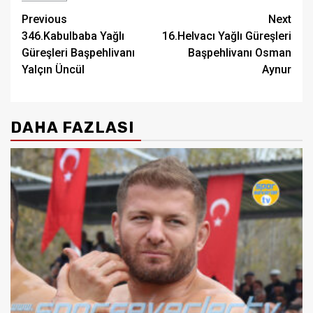
Post
Previous
Next
346.Kabulbaba Yağlı
16.Helvacı Yağlı Güreşleri
navigation
Güreşleri Başpehlivanı
Başpehlivanı Osman
Yalçın Üncül
Aynur
DAHA FAZLASI