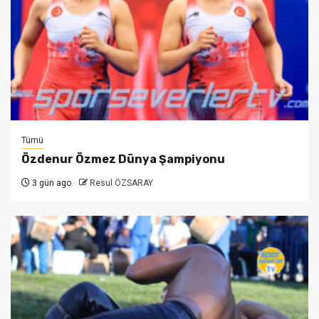
Tümü
Özdenur Özmez Dünya Şampiyonu
3 gün ago
Resul ÖZSARAY