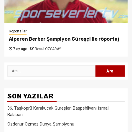
Röportajlar
Alperen Berber Şampiyon Güreşçi ile röportaj
7 ay ago
Resul ÖZSARAY
Arama:
SON YAZILAR
36. Taşköprü Karakucak Güreşleri Başpehlivanı İsmail
Balaban
Özdenur Özmez Dünya Şampiyonu