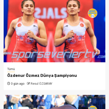
Tümü
Özdenur Özmez Dünya Şampiyonu
3 gün ago
Resul ÖZSARAY