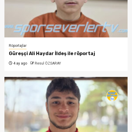
Röportajlar
Güreşçi Ali Haydar İldeş ile röportaj
4 ay ago
Resul ÖZSARAY