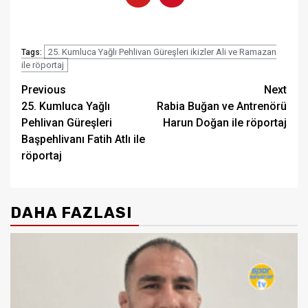
25. Kumluca Yağlı Pehlivan Güreşleri ikizler Ali ve Ramazan
Tags:
ile röportaj
Post
Previous
Next
25. Kumluca Yağlı
Rabia Buğan ve Antrenörü
navigation
Pehlivan Güreşleri
Harun Doğan ile röportaj
Başpehlivanı Fatih Atlı ile
röportaj
DAHA FAZLASI