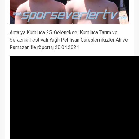
Antalya Kumluca 25. Geleneksel Kumluca Tarım ve
Seracılık Festivali Yağlı Pehlivan Güreşleri ikizler Ali ve
Ramazan ile röportaj 28.04.2024