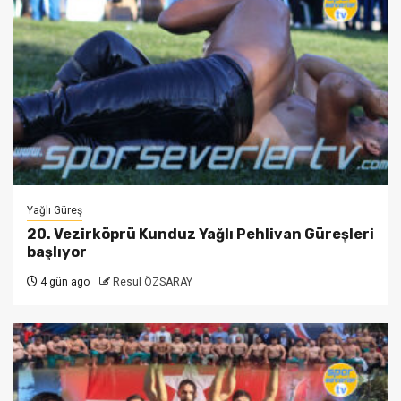
Yağlı Güreş
20. Vezirköprü Kunduz Yağlı Pehlivan Güreşleri
başlıyor
4 gün ago
Resul ÖZSARAY