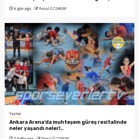
6 gün ago
Resul ÖZSARAY
Yazılar
Ankara Arena’da muhteşem güreş resitalinde
neler yaşandı neler!..
2 hafta ago
Resul ÖZSARAY