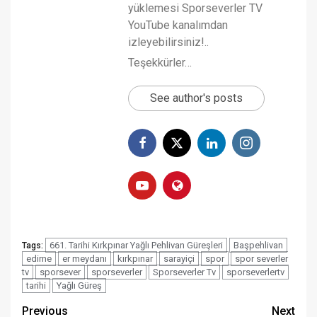
yüklemesi Sporseverler TV
YouTube kanalımdan
izleyebilirsiniz!..
Teşekkürler…
See author's posts
661. Tarihi Kırkpınar Yağlı Pehlivan Güreşleri
Başpehlivan
Tags:
edirne
er meydanı
kırkpınar
sarayiçi
spor
spor severler
tv
sporsever
sporseverler
Sporseverler Tv
sporseverlertv
tarihi
Yağlı Güreş
Post
Previous
Next