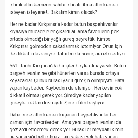
olarak altın kemerin sahibi olacak. Ama altın kemeri
isteyen isteyene!.. Bakalım kimin olacak?
Her ne kadar Kırkpınar’a kadar bütün başpehlivanlar
kıyasıya mücadeleler çıkardılar. Ama favorilerin pek
ortada olmadığı bir yağlı güreş seyrettik. Kimse
Kırkpınar gelmeden sakatlanmak istemiyor. Onun için
de dikkatli davranıyor. Tabii bu da sonuçlara etki ediyor.
661. Tarihi Kırkpınar’da bu işler böyle olmayacak. Bütün
başpehlivanlar ne gibi hünerleri varsa burada ortaya
koyacaklar. Çünkü burası yağlı güreşin olimpiyatı. Hata
yapan kaybeder. Kaybeden de eleniyor. Herkesin çok
dikkatli olması gerekiyor. Şimdiye kadar yapılan
güreşler reklam kısmıydı. Şimdi film başlıyor.
Daha önce altın kemeri kuşanan başpehlivanlar her
zaman için favorilerden. Ama yeni başpehlivanları da
göz ardı etmemek gerekiyor. Burası er meydanı kimin
ne yapacağı belli olmaz. İşin şakası yok hata yapan