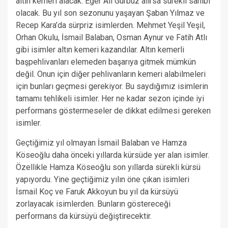
altın kemeri alacak. Eğer Ali Gürbüz alırsa sürekli sahibi
olacak. Bu yıl son sezonunu yaşayan Şaban Yılmaz ve
Recep Kara’da sürpriz isimlerden. Mehmet Yeşil Yeşil,
Orhan Okulu, İsmail Balaban, Osman Aynur ve Fatih Atlı
gibi isimler altın kemeri kazandılar. Altın kemerli
başpehlivanları elemeden başarıya gitmek mümkün
değil. Onun için diğer pehlivanların kemeri alabilmeleri
için bunları geçmesi gerekiyor. Bu saydığımız isimlerin
tamamı tehlikeli isimler. Her ne kadar sezon içinde iyi
performans göstermeseler de dikkat edilmesi gereken
isimler.
Geçtiğimiz yıl olmayan İsmail Balaban ve Hamza
Köseoğlu daha önceki yıllarda kürsüde yer alan isimler.
Özellikle Hamza Köseoğlu son yıllarda sürekli kürsü
yapıyordu. Yine geçtiğimiz yılın öne çıkan isimleri
İsmail Koç ve Faruk Akkoyun bu yıl da kürsüyü
zorlayacak isimlerden. Bunların göstereceği
performans da kürsüyü değiştirecektir.