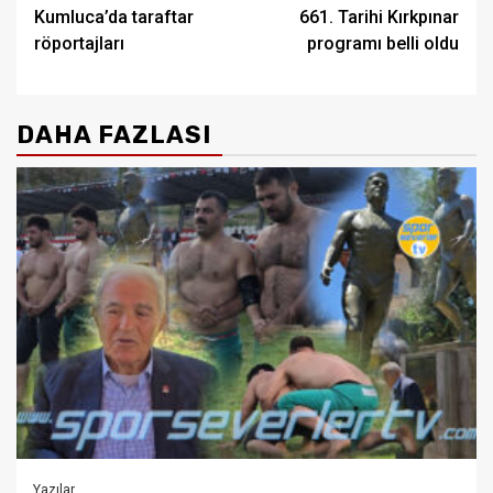
Kumluca’da taraftar
661. Tarihi Kırkpınar
navigation
röportajları
programı belli oldu
DAHA FAZLASI
Yazılar