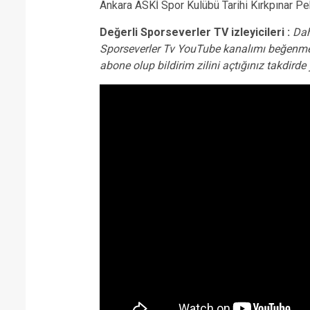
Ankara ASKİ Spor Kulübü Tarihi Kırkpınar Peh
Değerli Sporseverler TV izleyicileri :
Dah
Sporseverler Tv YouTube kanalımı beğenme
abone olup bildirim zilini açtığınız takdird