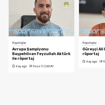
Röportajlar
Röportajlar
Avrupa Şampiyonu
Güreşçi Ali 
Başpehlivan Feyzullah Aktürk
röportaj
ile röportaj
4 ay ago
R
4 ay ago
Resul ÖZSARAY