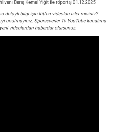
livanı Barış Kemal Yiğit ile röportaj 01.12.2025
a detaylı bilgi için lütfen videoları izler misiniz?
yi unutmayınız. Sporseverler Tv YouTube kanalıma
e yeni videolardan haberdar olursunuz.