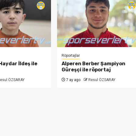
Röportajlar
Haydar İldeş ile
Alperen Berber Şampiyon
Güreşçi ile röportaj
esul ÖZSARAY
7 ay ago
Resul ÖZSARAY