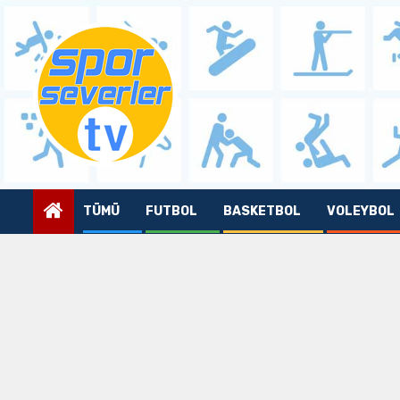
Skip
to
content
TÜMÜ
FUTBOL
BASKETBOL
VOLEYBOL