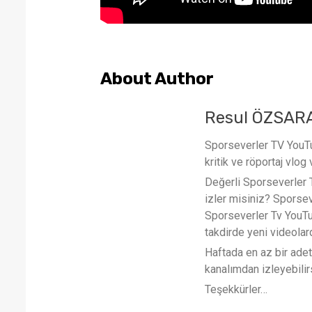
About Author
Resul ÖZSAR
Sporseverler TV YouTub
kritik ve röportaj vlog 
Değerli Sporseverler TV
izler misiniz? Sporse
Sporseverler Tv YouTub
takdirde yeni videola
Haftada en az bir ade
kanalımdan izleyebilirs
Teşekkürler…