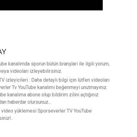
AY
e kanalımda sporun bütün branşları ile ilgili yorum,
veya videoları izleyebilirsiniz.
 izleyicileri : Daha detaylı bilgi için lütfen videoları
verler Tv YouTube kanalımı beğenmeyi unutmayınız.
e kanalıma abone olup bildirim zilini açtığınız
rdan haberdar olursunuz…
t video yüklemesi Sporseverler TV YouTube
iniz!..