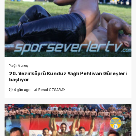
Yağlı Güreş
20. Vezirköprü Kunduz Yağlı Pehlivan Güreşleri
başlıyor
4 gün ago
Resul ÖZSARAY