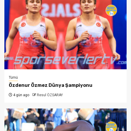
Tümü
Özdenur Özmez Dünya Şampiyonu
4 gün ago
Resul ÖZSARAY