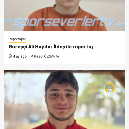
Röportajlar
Güreşçi Ali Haydar İldeş ile röportaj
4 ay ago
Resul ÖZSARAY