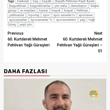
balıkesir
baş
başaltı
Başaltı Pehlivanı Raşit Aysel
Tags:
Başpehlivan
başpehlivanlar
çim saha
denizlispor
düğün
güreşi
er meydanı
karesi
kispet
kıspet
Pehlivan
pehlivanlar
röportaj
spor
spor severler tv
sporsever
sporseverler
Sporseverler Tv
sporseverlertv
yağ
Yağlı
Güreş
yeşil çim
Post
Previous
Next
60. Kurtdereli Mehmet
60. Kurtdereli Mehmet
navigation
Pehlivan Yağlı Güreşleri
Pehlivan Yağlı Güreşleri –
01
DAHA FAZLASI