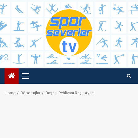
Skip
to
content
Primary
Menu
Home
Röportajlar
Başaltı Pehlivanı Raşit Aysel