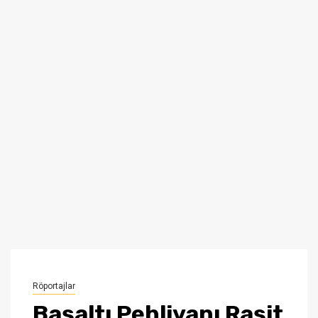
Röportajlar
Başaltı Pehlivanı Raşit