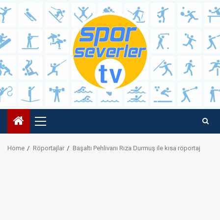
Skip
to
content
Primary
Menu
Home
Röportajlar
Başaltı Pehlivanı Rıza Durmuş ile kısa röportaj