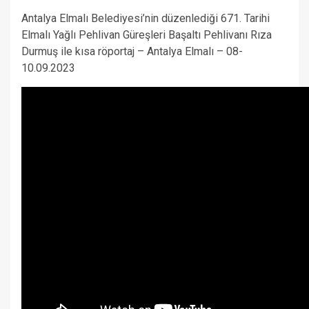
Antalya Elmalı Belediyesi’nin düzenlediği 671. Tarihi
Elmalı Yağlı Pehlivan Güreşleri Başaltı Pehlivanı Rıza
Durmuş ile kısa röportaj – Antalya Elmalı – 08-
10.09.2023