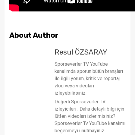
About Author
Resul ÖZSARAY
Sporseverler TV YouTube
kanalımda sporun bütün branşları
ile ilgili yorum, kritik ve röportaj
vlog veya videoları
izleyebilirsiniz.
Değerli Sporseverler TV
izleyicileri : Daha detaylı bilgi için
lütfen videoları izler misiniz?
Sporseverler Tv YouTube kanalımı
beğenmeyi unutmayınız.