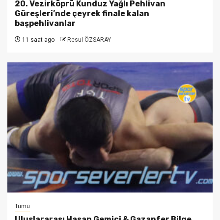
20. Vezirköprü Kunduz Yağlı Pehlivan
Güreşleri’nde çeyrek finale kalan
başpehlivanlar
11 saat ago
Resul ÖZSARAY
Tümü
Uluslararası Hasan Gemici & Gazanfer Bilge