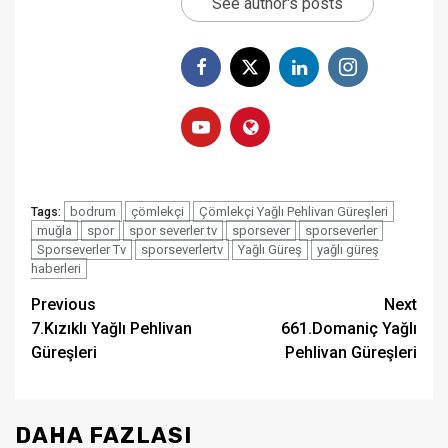
See author's posts
bodrum
çömlekçi
Çömlekçi Yağlı Pehlivan Güreşleri
Tags:
muğla
spor
spor severler tv
sporsever
sporseverler
Sporseverler Tv
sporseverlertv
Yağlı Güreş
yağlı güreş
haberleri
Post
Previous
Next
7.Kızıklı Yağlı Pehlivan
661.Domaniç Yağlı
navigation
Güreşleri
Pehlivan Güreşleri
DAHA FAZLASI