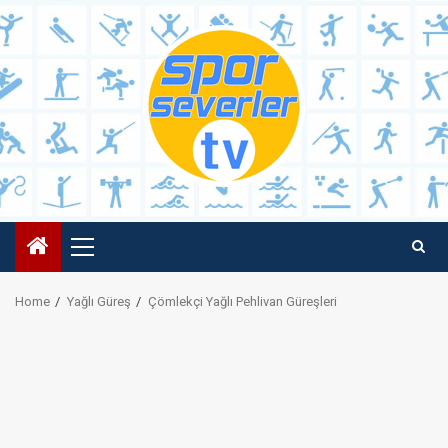
Skip
to
content
Primary
Menu
Home
Yağlı Güreş
Çömlekçi Yağlı Pehlivan Güreşleri