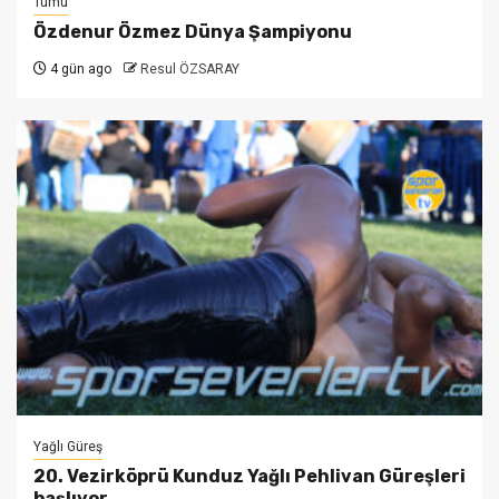
Tümü
Özdenur Özmez Dünya Şampiyonu
4 gün ago
Resul ÖZSARAY
Yağlı Güreş
20. Vezirköprü Kunduz Yağlı Pehlivan Güreşleri
başlıyor