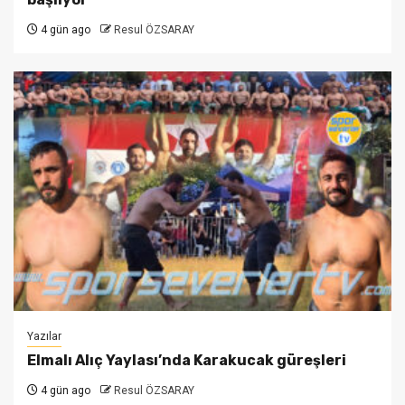
4 gün ago
Resul ÖZSARAY
Yazılar
Elmalı Alıç Yaylası’nda Karakucak güreşleri
4 gün ago
Resul ÖZSARAY