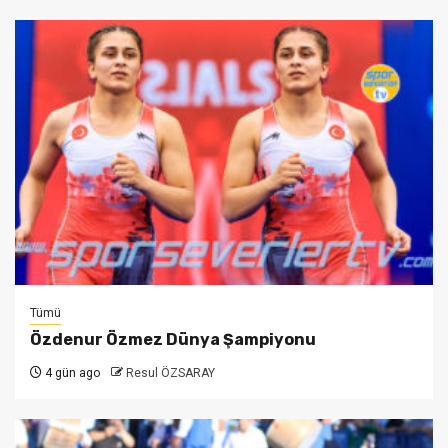
Tümü
Özdenur Özmez Dünya Şampiyonu
4 gün ago
Resul ÖZSARAY