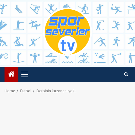
Skip
to
content
Primary
Menu
Home
Futbol
Derbinin kazananı yok!..