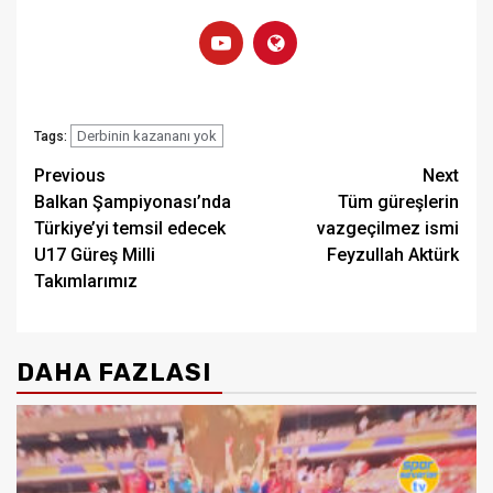
Derbinin kazananı yok
Tags:
Post
Previous
Next
Balkan Şampiyonası’nda
Tüm güreşlerin
navigation
Türkiye’yi temsil edecek
vazgeçilmez ismi
U17 Güreş Milli
Feyzullah Aktürk
Takımlarımız
DAHA FAZLASI