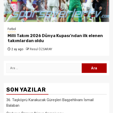
Futbol
Milli Takım 2026 Dünya Kupası’ndan ilk elenen
takımlardan oldu
2 ay ago
Resul ÖZSARAY
Arama:
SON YAZILAR
36. Taşköprü Karakucak Güreşleri Başpehlivanı İsmail
Balaban