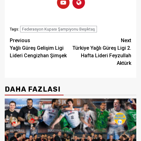
Federasyon Kupası Şampiyonu Beşiktaş
Tags:
Post
Previous
Next
Yağlı Güreş Gelişim Ligi
Türkiye Yağlı Güreş Ligi 2.
navigation
Lideri Cengizhan Şimşek
Hafta Lideri Feyzullah
Aktürk
DAHA FAZLASI