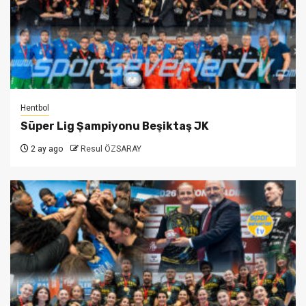
Hentbol
Süper Lig Şampiyonu Beşiktaş JK
2 ay ago
Resul ÖZSARAY