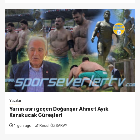
Yazılar
Yarım asrı geçen Doğanşar Ahmet Ayık
Karakucak Güreşleri
1 gün ago
Resul ÖZSARAY