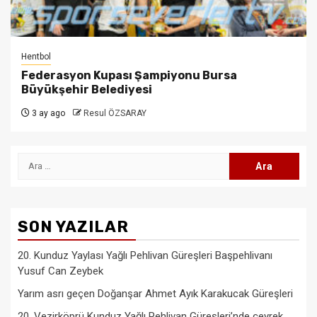
Hentbol
Federasyon Kupası Şampiyonu Bursa
Büyükşehir Belediyesi
3 ay ago
Resul ÖZSARAY
Arama:
SON YAZILAR
20. Kunduz Yaylası Yağlı Pehlivan Güreşleri Başpehlivanı
Yusuf Can Zeybek
Yarım asrı geçen Doğanşar Ahmet Ayık Karakucak Güreşleri
20. Vezirköprü Kunduz Yağlı Pehlivan Güreşleri’nde çeyrek