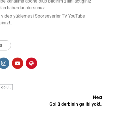
e kanalıma abone olup bildirim zilini açtığınız
rdan haberdar olursunuz…
t video yüklemesi Sporseverler TV YouTube
iniz!..
ts
golü!..
Next
Gollü derbinin galibi yok!..