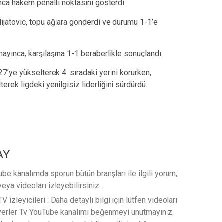
ca hakem penaltı noktasını gösterdi.
Mijatovic, topu ağlara gönderdi ve durumu 1-1’e
mayınca, karşılaşma 1-1 beraberlikle sonuçlandı.
’ye yükselterek 4. sıradaki yerini korurken,
rek ligdeki yenilgisiz liderliğini sürdürdü.
AY
e kanalımda sporun bütün branşları ile ilgili yorum,
veya videoları izleyebilirsiniz.
 izleyicileri : Daha detaylı bilgi için lütfen videoları
verler Tv YouTube kanalımı beğenmeyi unutmayınız.