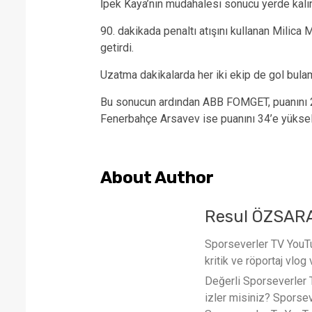
İpek Kaya’nın müdahalesi sonucu yerde kalın
90. dakikada penaltı atışını kullanan Milica 
getirdi.
Uzatma dakikalarda her iki ekip de gol bula
Bu sonucun ardından ABB FOMGET, puanını 27
Fenerbahçe Arsavev ise puanını 34’e yükselte
About Author
Resul ÖZSAR
Sporseverler TV YouTub
kritik ve röportaj vlog 
Değerli Sporseverler TV
izler misiniz? Sporse