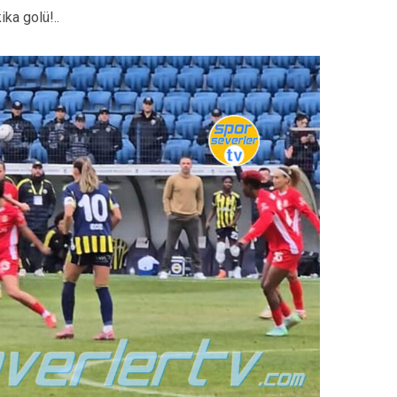
a golü!..