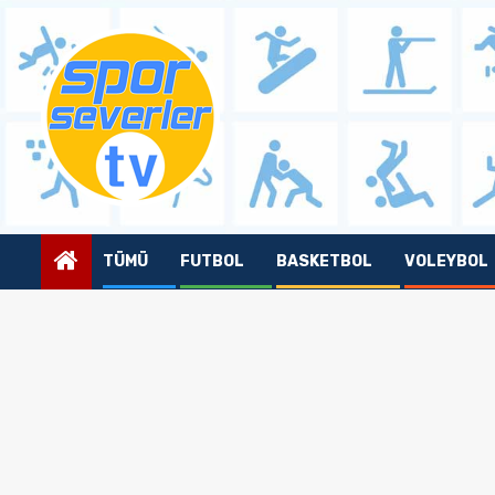
Skip
to
content
TÜMÜ
FUTBOL
BASKETBOL
VOLEYBOL