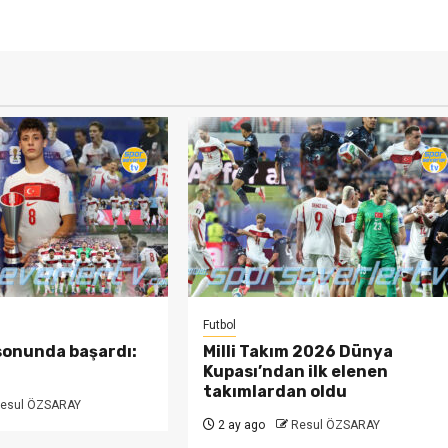
Futbol
 sonunda başardı:
Milli Takım 2026 Dünya
Kupası’ndan ilk elenen
takımlardan oldu
esul ÖZSARAY
2 ay ago
Resul ÖZSARAY