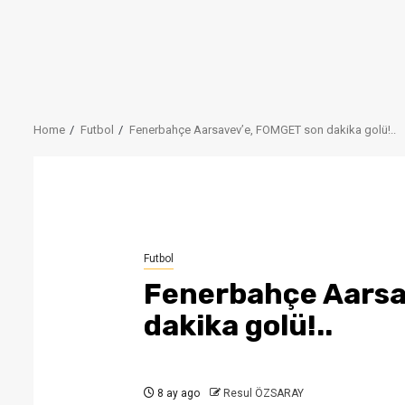
Home
Futbol
Fenerbahçe Aarsavev’e, FOMGET son dakika golü!..
Futbol
Fenerbahçe Aarsa
dakika golü!..
8 ay ago
Resul ÖZSARAY