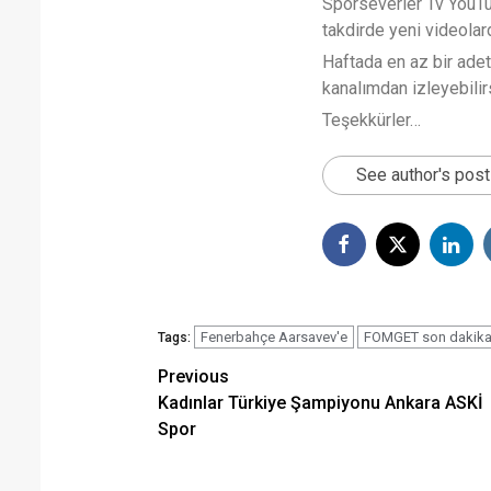
Sporseverler Tv YouTub
takdirde yeni videola
Haftada en az bir ade
kanalımdan izleyebilirs
Teşekkürler…
See author's pos
Fenerbahçe Aarsavev'e
FOMGET son dakika 
Tags:
Post
Previous
Kadınlar Türkiye Şampiyonu Ankara ASKİ
navigation
Spor