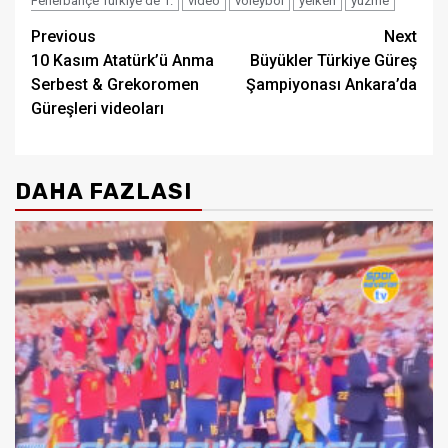
Fenerbahçe Türkiye'de 1.
video
voleybol
yelken
yüzme
Post
Previous
Next
10 Kasım Atatürk’ü Anma
Büyükler Türkiye Güreş
navigation
Serbest & Grekoromen
Şampiyonası Ankara’da
Güreşleri videoları
DAHA FAZLASI