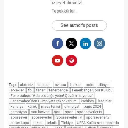
izleyebilirsiniz!..
Teşekkürler…
See author's posts
akdeniz
atletizm
avrupa
balkan
boks
dünya
Tags:
erkekler
fb
fener
fenerbahçe
Fenerbahçe Spor Kulübü
Fenerbahçe: "Adaletsizliğe yeter! Çözüm istiyoruz"
Fenerbahçe'den Olimpiyata rekor katılım
kadıköy
kadınlar
kanarya
kürek
masa tenisi
olimpiyat
paris 2024
şampiyon
sarı lacivert
şort
spor
spor severler tv
sporsever
sporseverler
Sporseverler Tv
sporseverlertv
süper kupa
takım
teknik
Türkiye
UEFA Kulüp sırılamasında