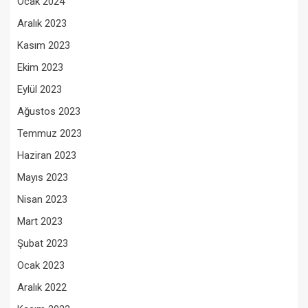
Ocak 2024
Aralık 2023
Kasım 2023
Ekim 2023
Eylül 2023
Ağustos 2023
Temmuz 2023
Haziran 2023
Mayıs 2023
Nisan 2023
Mart 2023
Şubat 2023
Ocak 2023
Aralık 2022