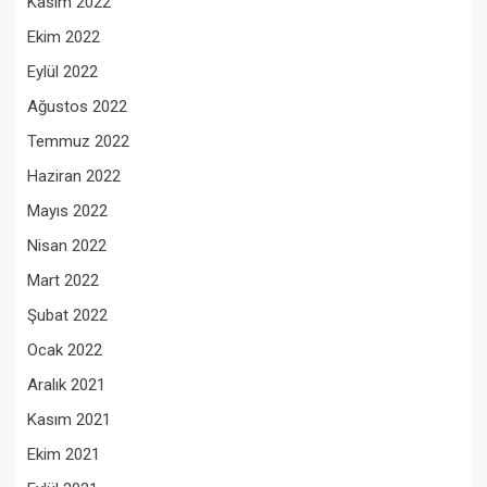
Kasım 2022
Ekim 2022
Eylül 2022
Ağustos 2022
Temmuz 2022
Haziran 2022
Mayıs 2022
Nisan 2022
Mart 2022
Şubat 2022
Ocak 2022
Aralık 2021
Kasım 2021
Ekim 2021