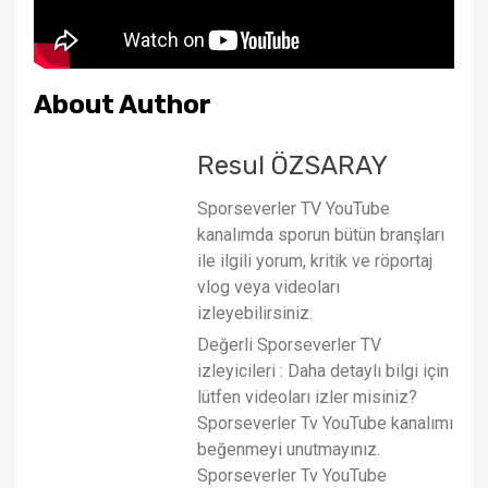
About Author
Resul ÖZSARAY
Sporseverler TV YouTube
kanalımda sporun bütün branşları
ile ilgili yorum, kritik ve röportaj
vlog veya videoları
izleyebilirsiniz.
Değerli Sporseverler TV
izleyicileri : Daha detaylı bilgi için
lütfen videoları izler misiniz?
Sporseverler Tv YouTube kanalımı
beğenmeyi unutmayınız.
Sporseverler Tv YouTube