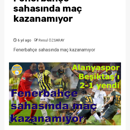
sahasında maç
kazanamıyor
6 yıl ago
Resul ÖZSARAY
Fenerbahçe sahasında maç kazanamıyor