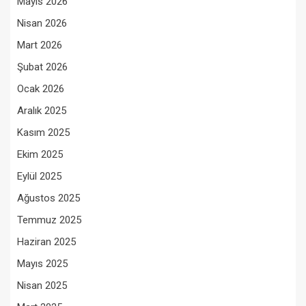
Mayıs 2026
Nisan 2026
Mart 2026
Şubat 2026
Ocak 2026
Aralık 2025
Kasım 2025
Ekim 2025
Eylül 2025
Ağustos 2025
Temmuz 2025
Haziran 2025
Mayıs 2025
Nisan 2025