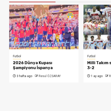
Futbol
Futbol
2026 Dünya Kupası
Milli Takım
Şampiyonu İspanya
3-2
3 hafta ago
Resul ÖZSARAY
1 ay ago
R