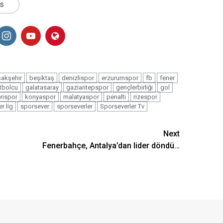
ts
akşehir
beşiktaş
denizlispor
erzurumspor
fb
fener
tbolcu
galatasaray
gaziantepspor
gençlerbirliği
gol
rispor
konyaspor
malatyaspor
penaltı
rizespor
r lig
sporsever
sporseverler
Sporseverler Tv
Next
Fenerbahçe, Antalya’dan lider döndü…