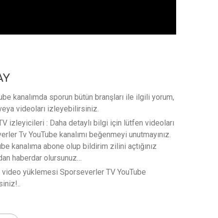
AY
e kanalımda sporun bütün branşları ile ilgili yorum,
veya videoları izleyebilirsiniz.
 izleyicileri : Daha detaylı bilgi için lütfen videoları
verler Tv YouTube kanalımı beğenmeyi unutmayınız.
e kanalıma abone olup bildirim zilini açtığınız
rdan haberdar olursunuz…
t video yüklemesi Sporseverler TV YouTube
iniz!..