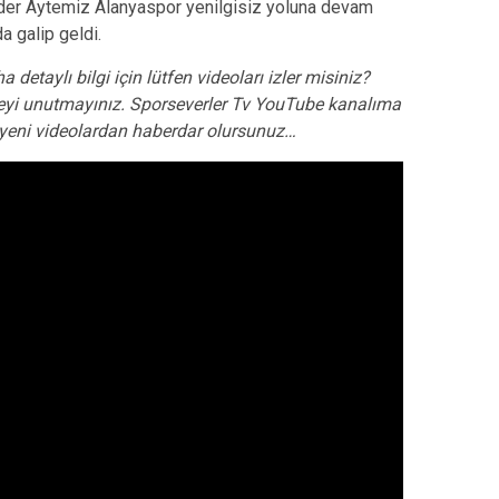
Lider Aytemiz Alanyaspor yenilgisiz yoluna devam
a galip geldi.
a detaylı bilgi için lütfen videoları izler misiniz?
yi unutmayınız. Sporseverler Tv YouTube kanalıma
de yeni videolardan haberdar olursunuz…