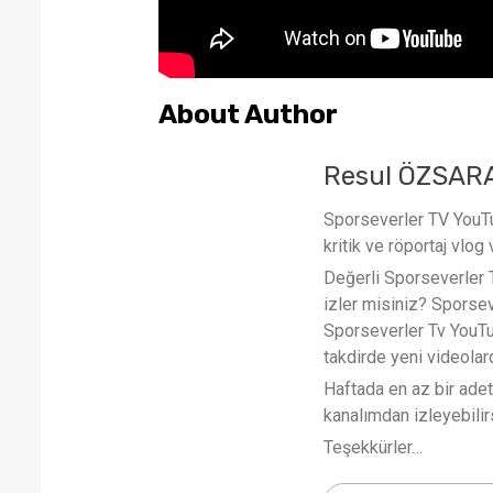
About Author
Resul ÖZSAR
Sporseverler TV YouTub
kritik ve röportaj vlog 
Değerli Sporseverler TV
izler misiniz? Sporse
Sporseverler Tv YouTub
takdirde yeni videola
Haftada en az bir ade
kanalımdan izleyebilirs
Teşekkürler…