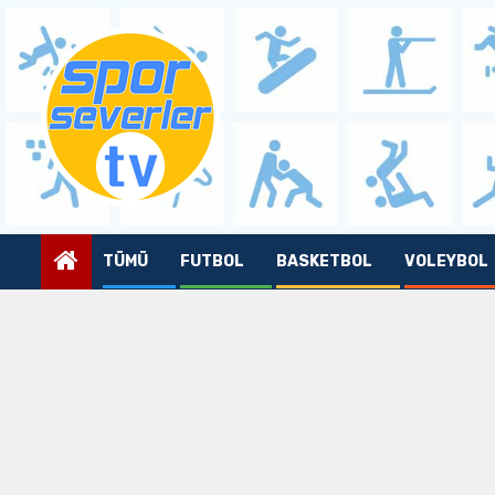
Skip
to
content
TÜMÜ
FUTBOL
BASKETBOL
VOLEYBOL