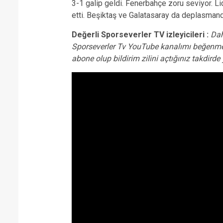
3-1 galip geldi. Fenerbahçe zoru seviyor. 
etti. Beşiktaş ve Galatasaray da deplasmand
Değerli Sporseverler TV izleyicileri :
Dah
Sporseverler Tv YouTube kanalımı beğenme
abone olup bildirim zilini açtığınız takdir