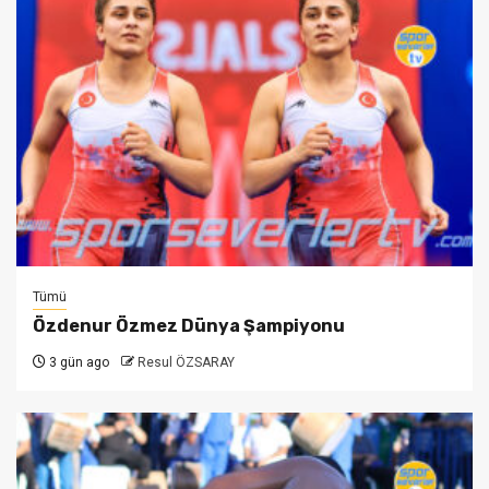
Tümü
Özdenur Özmez Dünya Şampiyonu
3 gün ago
Resul ÖZSARAY