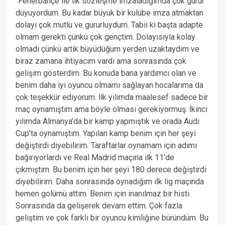
“Fenerbahçe ile ilk sözleşme imzaladığımda çok gurur
duyuyordum. Bu kadar büyük bir kulübe imza atmaktan
dolayı çok mutlu ve gururluydum. Tabii ki başta adapte
olmam gerekti çünkü çok gençtim. Dolayısıyla kolay
olmadı çünkü artık büyüdüğüm yerden uzaktaydım ve
biraz zamana ihtiyacım vardı ama sonrasında çok
gelişim gösterdim. Bu konuda bana yardımcı olan ve
benim daha iyi oyuncu olmamı sağlayan hocalarıma da
çok teşekkür ediyorum. İlk yılımda maalesef sadece bir
maç oynamıştım ama böyle olması gerekiyormuş. İkinci
yılımda Almanya’da bir kamp yapmıştık ve orada Audi
Cup’ta oynamıştım. Yapılan kamp benim için her şeyi
değiştirdi diyebilirim. Taraftarlar oynamam için adımı
bağırıyorlardı ve Real Madrid maçına ilk 11’de
çıkmıştım. Bu benim için her şeyi 180 derece değiştirdi
diyebilirim. Daha sonrasında oynadığım ilk lig maçında
hemen golümü attım. Benim için inanılmaz bir histi.
Sonrasında da gelişerek devam ettim. Çok fazla
geliştim ve çok farklı bir oyuncu kimliğine büründüm. Bu