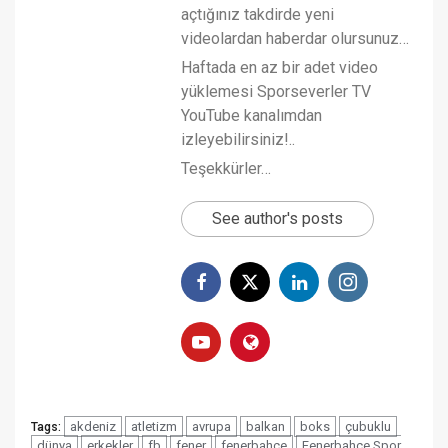
açtığınız takdirde yeni
videolardan haberdar olursunuz…
Haftada en az bir adet video
yüklemesi Sporseverler TV
YouTube kanalımdan
izleyebilirsiniz!..
Teşekkürler…
See author's posts
akdeniz
atletizm
avrupa
balkan
boks
çubuklu
Tags:
dünya
erkekler
fb
fener
fenerbahçe
Fenerbahçe Spor