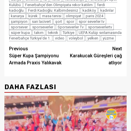
Kulübü
Fenerbahçe'den Olimpiyata rekor katılım
ferdi
kadıoğlu
Ferdi Kadıoğlu: Kalbimdesiniz
kadıköy
kadınlar
kanarya
kürek
masa tenisi
olimpiyat
paris 2024
şampiyon
sarı lacivert
şort
spor
spor severler tv
sporsever
sporseverler
Sporseverler Tv
sporseverlertv
süper kupa
takım
teknik
Türkiye
UEFA Kulüp sırılamasında
Fenerbahçe Türkiye'de 1.
video
voleybol
yelken
yüzme
Post
Previous
Next
Süper Kupa Şampiyonu
Karakucak Güreşleri çağ
navigation
Armada Praxis Yalıkavak
atlıyor
DAHA FAZLASI