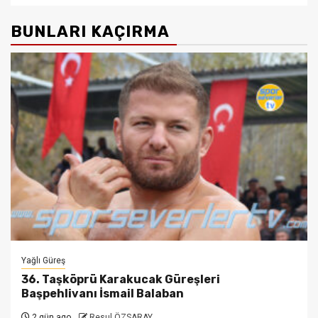
BUNLARI KAÇIRMA
Yağlı Güreş
36. Taşköprü Karakucak Güreşleri
Başpehlivanı İsmail Balaban
2 gün ago
Resul ÖZSARAY