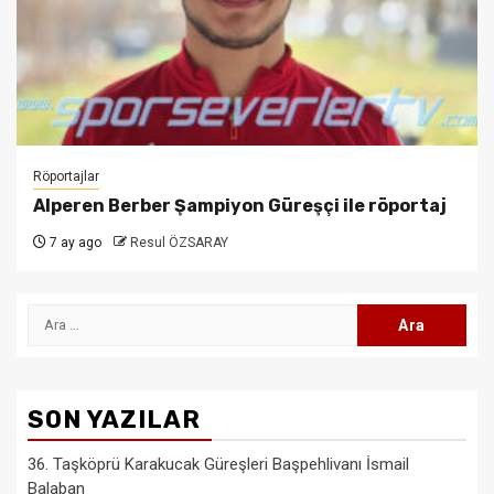
Röportajlar
Alperen Berber Şampiyon Güreşçi ile röportaj
7 ay ago
Resul ÖZSARAY
Arama:
SON YAZILAR
36. Taşköprü Karakucak Güreşleri Başpehlivanı İsmail
Balaban