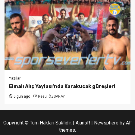
Yazılar
Elmalı Alıç Yaylası’nda Karakucak güreşleri
5 gün ago
Resul ÖZSARAY
Copyright © Tüm Hakları Saklıdır. | AjansR
|
Newsphere
by AF
themes.