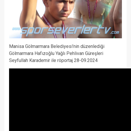
Manisa Gölmarmara Belediyesi’nin düzenlediği
Gölmarmara Hafızoğlu Yağlı Pehlivan Güreşleri
Seyfullah Karademir ile röportaj 28-09.2024