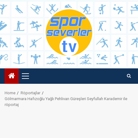
Skip
to
content
Primary
Menu
Home
Röportajlar
Gölmarmara Hafızoğlu Yağlı Pehlivan Güreşleri Seyfullah Karademir ile
röportaj