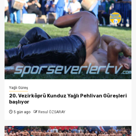
Yağlı Güreş
20. Vezirköprü Kunduz Yağlı Pehlivan Güreşleri
başlıyor
5 gün ago
Resul ÖZSARAY