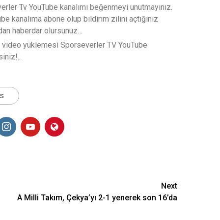
verler Tv YouTube kanalımı beğenmeyi unutmayınız.
e kanalıma abone olup bildirim zilini açtığınız
rdan haberdar olursunuz…
t video yüklemesi Sporseverler TV YouTube
iniz!..
ts
Next
A Milli Takım, Çekya’yı 2-1 yenerek son 16’da