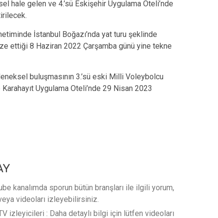
sel hale gelen ve 4.’sü Eskişehir Uygulama Oteli’nde
rilecek.
etiminde İstanbul Boğazı’nda yat turu şeklinde
ize ettiği 8 Haziran 2022 Çarşamba günü yine tekne
leneksel buluşmasının 3.’sü eski Milli Voleybolcu
 Karahayıt Uygulama Oteli’nde 29 Nisan 2023
AY
e kanalımda sporun bütün branşları ile ilgili yorum,
veya videoları izleyebilirsiniz.
 izleyicileri : Daha detaylı bilgi için lütfen videoları