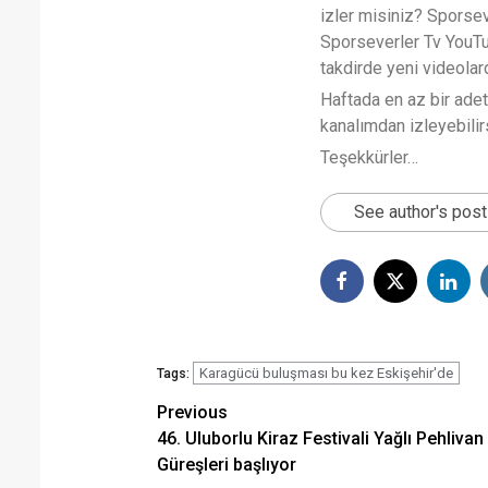
izler misiniz? Sporse
Sporseverler Tv YouTub
takdirde yeni videola
Haftada en az bir ade
kanalımdan izleyebilirs
Teşekkürler…
See author's pos
Karagücü buluşması bu kez Eskişehir'de
Tags:
Post
Previous
46. Uluborlu Kiraz Festivali Yağlı Pehlivan
navigation
Güreşleri başlıyor