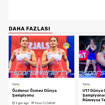
DAHA FAZLASI
Tümü
Tümü
Özdenur Özmez Dünya
U17 Dünya 
Şampiyonu
Şampiyonas
Rümeysa T
3 gün ago
Resul ÖZSARAY