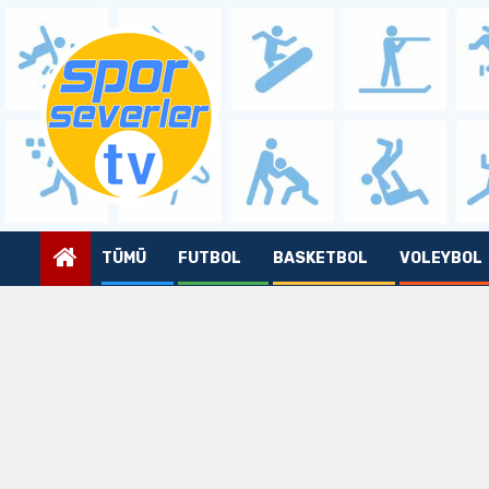
Skip
to
content
TÜMÜ
FUTBOL
BASKETBOL
VOLEYBOL