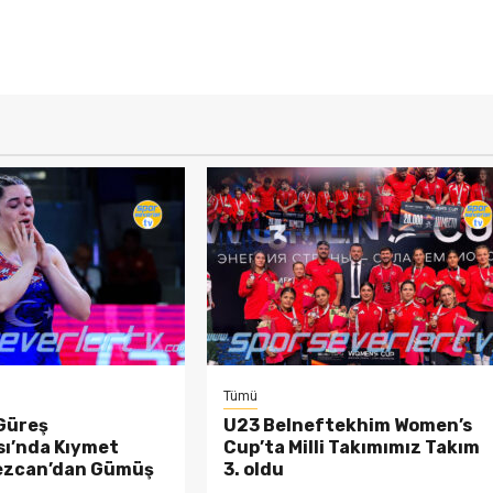
Tümü
Güreş
U23 Belneftekhim Women’s
ı’nda Kıymet
Cup’ta Milli Takımımız Takım
ezcan’dan Gümüş
3. oldu