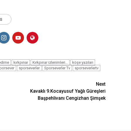
ts
edirne
kırkpınar
Kırkpınar izlenimleri…
köşe yazıları
porsever
sporseverler
Sporseverler Tv
sporseverlertv
Next
Kavaklı 9.Kocayusuf Yağlı Güreşleri
Başpehlivanı Cengizhan Şimşek