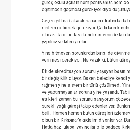
güreş okulu açılsın hem pehlivanlar, hem de 
eğitimden geçmesi gerekiyor diye düşünüy
Geçen yıllara bakarak sahanın etrafında da bi
sistem getirmek gerekiyor. Çadırların kurulma
olacak. Tabii herkes kendi sisteminde kurdu
yapılması daha iyi olur.
Yine bitmeyen sorunlardan birisi de giyinme
verilmesi gerekiyor. Ne yazık ki, bütün güreş
Bir de akreditasyon sorunu yaşayan basın men
bir değişiklik oluyor. Bazen belediye kendi 
rağmen yine sistem bir türlü çözülmedi. Yin
ve yaptırmayanlar sorunu yine yaşandı. Tabii 
ettikleri zaman bu sorunu sanıyorum çözecekle
sürekli yağlı güreşi takip edenler var. Bunla
belli. Hemen hemen bütün güreşleri izlemeye 
olsun bir Kırkpınar’a gidelim diyenler var. B
Hatta bazı ulusal yayıncılar bile sadece Kırkp