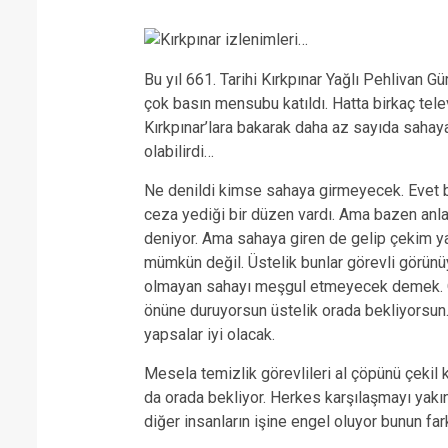
Bu yıl 661. Tarihi Kırkpınar Yağlı Pehlivan G
çok basın mensubu katıldı. Hatta birkaç tele
Kırkpınar’lara bakarak daha az sayıda sahaya 
olabilirdi…
Ne denildi kimse sahaya girmeyecek. Evet b
ceza yediği bir düzen vardı. Ama bazen a
deniyor. Ama sahaya giren de gelip çekim y
mümkün değil. Üstelik bunlar görevli görün
olmayan sahayı meşgul etmeyecek demek. O
önüne duruyorsun üstelik orada bekliyorsun.
yapsalar iyi olacak.
Mesela temizlik görevlileri al çöpünü çekil 
da orada bekliyor. Herkes karşılaşmayı yakın
diğer insanların işine engel oluyor bunun far