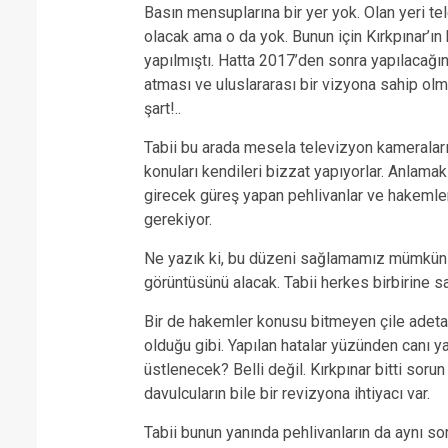
Basın mensuplarına bir yer yok. Olan yeri te
olacak ama o da yok. Bunun için Kırkpınar’ın 
yapılmıştı. Hatta 2017’den sonra yapılacağını 
atması ve uluslararası bir vizyona sahip ol
şart!..
Tabii bu arada mesela televizyon kameraları 
konuları kendileri bizzat yapıyorlar. Anla
girecek güreş yapan pehlivanlar ve hakemle
gerekiyor.
Ne yazık ki, bu düzeni sağlamamız mümkün d
görüntüsünü alacak. Tabii herkes birbirine s
Bir de hakemler konusu bitmeyen çile adeta.
olduğu gibi. Yapılan hatalar yüzünden canı y
üstlenecek? Belli değil. Kırkpınar bitti sorun
davulcuların bile bir revizyona ihtiyacı var.
Tabii bunun yanında pehlivanların da aynı so