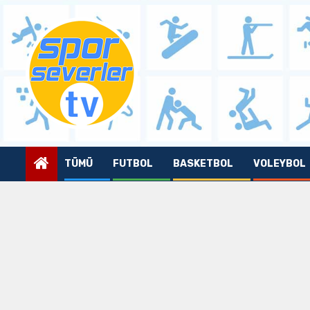
Skip
to
content
TÜMÜ
FUTBOL
BASKETBOL
VOLEYBOL