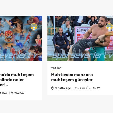
Yazılar
na’da muhteşem
Muhteşem manzara
alinde neler
muhteşem güreşler
r!..
3 hafta ago
Resul ÖZSARAY
Resul ÖZSARAY