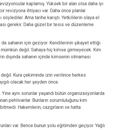
levizyoncular kaplamış. Yüksek bir alan olsa daha iyi
bir revizyona ihtiyacı var. Daha önce planlar
söylediler. Ama tarihe karıştı. Yetkililerin olaya el
ması gerekir. Daha güzel bir tesis ve düzenleme
da sahanın için geziyor. Kendilerinin şikayet ettiği
mak mümkün değil. Sahaya hiç kimse girmeyecek. Kim
rin dışında sahanın içinde kimsenin olmaması
eğil. Kura çekiminde izin verilince herkes
aygılı olacak her şeyden önce.
 Yine aynı sorunlar yaşandı bütün organizasyonlarda
anan pehlivanlar. Bunların sorumluluğunu kim
 bitmedi. Hakemlerin, cazgırların ve hatta
runları var. Bence bunun yolu eğitimden geçiyor. Yağlı