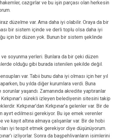
hakemler, cazgırlar ve bu işin parçası olan herkesin
orum.
raz düzelme var. Ama daha iyi olabilir. Oraya da bir
sı bir sistem içinde ve derli toplu olsa daha iyi
ğu için bir düzen yok. Bunun bir sistem şeklinde
 ve soyunma yerleri. Bunlara da bir çeki düzen
lerde olduğu gibi burada istenilen şekilde değil.
supları var. Tabii bunu daha iyi olması için her yıl
yaparken, bu yılda diğer kurumlara verdi. Buna
e sorunlar yaşandı. Zamanında akredite yaptıranlar
Kırkpınar’ı sürekli izleyen belediyenin sitesini takip
rdir. Kırkpınar’dan Kırkpınar’a gelenler var. Bir de
rın ayırt edilmesi gerekiyor. Bu işe emek verenler
ve kayıt altına almaya çalışanlar var. Bir de hobi
unları iyi tespit etmek gerekiyor diye düşünüyorum.
ınar’ı izliyorlar. Sonra da başpehlivanların isimlerini