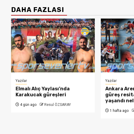
DAHA FAZLASI
Yazılar
Yazılar
Elmalı Alıç Yaylası’nda
Ankara Are
Karakucak güreşleri
güreş resit
yaşandı nele
4 gün ago
Resul ÖZSARAY
1 hafta ago