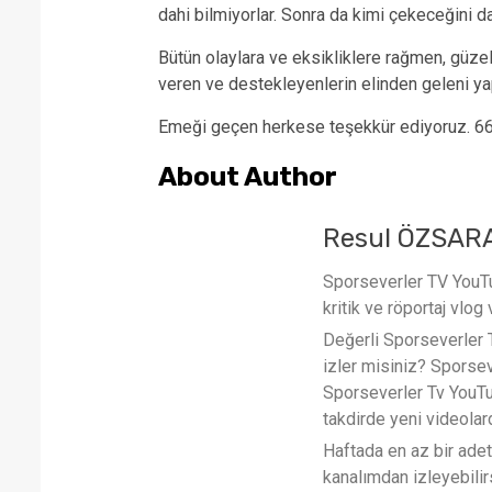
dahi bilmiyorlar. Sonra da kimi çekeceğini da
Bütün olaylara ve eksikliklere rağmen, güzel
veren ve destekleyenlerin elinden geleni y
Emeği geçen herkese teşekkür ediyoruz. 662
About Author
Resul ÖZSAR
Sporseverler TV YouTub
kritik ve röportaj vlog 
Değerli Sporseverler TV
izler misiniz? Sporse
Sporseverler Tv YouTub
takdirde yeni videola
Haftada en az bir ade
kanalımdan izleyebilirs