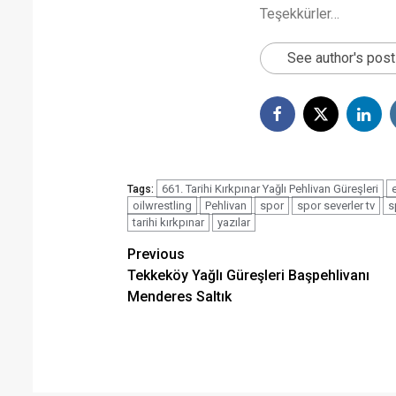
Teşekkürler…
See author's pos
661. Tarihi Kırkpınar Yağlı Pehlivan Güreşleri
Tags:
oilwrestling
Pehlivan
spor
spor severler tv
s
tarihi kırkpınar
yazılar
Post
Previous
Tekkeköy Yağlı Güreşleri Başpehlivanı
navigation
Menderes Saltık