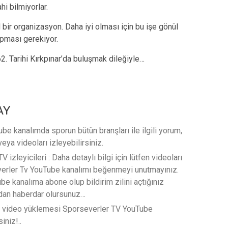
hi bilmiyorlar.
 bir organizasyon. Daha iyi olması için bu işe gönül
apması gerekiyor.
. Tarihi Kırkpınar’da buluşmak dileğiyle…
AY
e kanalımda sporun bütün branşları ile ilgili yorum,
veya videoları izleyebilirsiniz.
 izleyicileri : Daha detaylı bilgi için lütfen videoları
verler Tv YouTube kanalımı beğenmeyi unutmayınız.
e kanalıma abone olup bildirim zilini açtığınız
rdan haberdar olursunuz…
t video yüklemesi Sporseverler TV YouTube
iniz!..