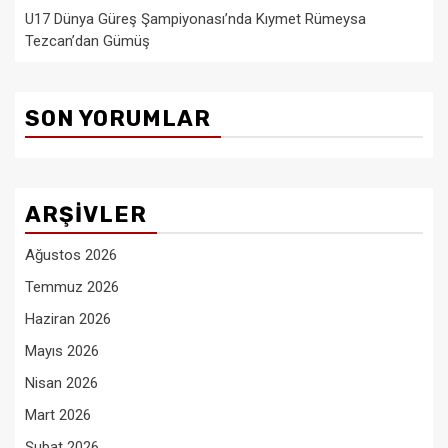
U17 Dünya Güreş Şampiyonası’nda Kıymet Rümeysa
Tezcan’dan Gümüş
SON YORUMLAR
ARŞIVLER
Ağustos 2026
Temmuz 2026
Haziran 2026
Mayıs 2026
Nisan 2026
Mart 2026
Şubat 2026