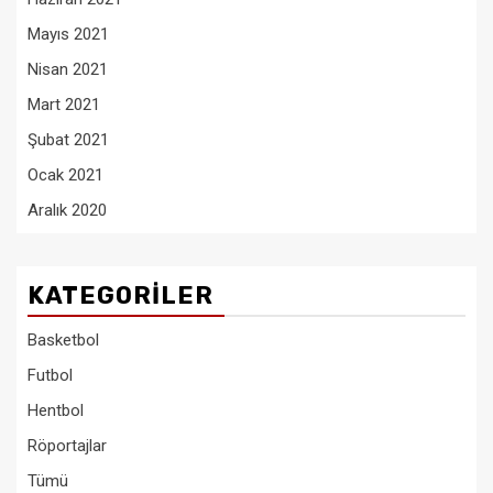
Mayıs 2021
Nisan 2021
Mart 2021
Şubat 2021
Ocak 2021
Aralık 2020
KATEGORILER
Basketbol
Futbol
Hentbol
Röportajlar
Tümü