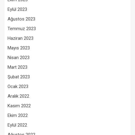
Eylül 2023
Ağustos 2023
Temmuz 2023
Haziran 2023
Mayıs 2023
Nisan 2023
Mart 2023
Şubat 2023
Ocak 2023
Aralık 2022
Kasım 2022
Ekim 2022
Eylül 2022
Ağustos 2022