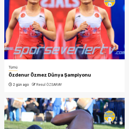
Tümü
Özdenur Özmez Dünya Şampiyonu
2 gün ago
Resul ÖZSARAY