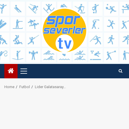
Skip
to
content
Primary
Menu
Home
Futbol
Lider Galatasaray…