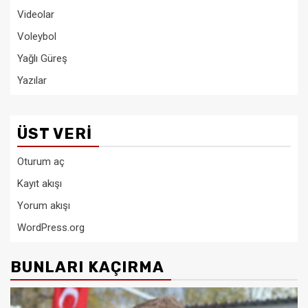
Videolar
Voleybol
Yağlı Güreş
Yazılar
ÜST VERI
Oturum aç
Kayıt akışı
Yorum akışı
WordPress.org
BUNLARI KAÇIRMA