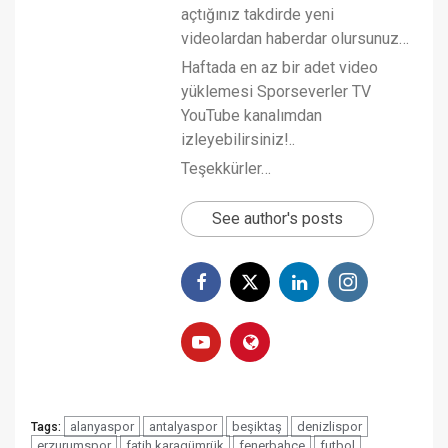
açtığınız takdirde yeni
videolardan haberdar olursunuz…
Haftada en az bir adet video
yüklemesi Sporseverler TV
YouTube kanalımdan
izleyebilirsiniz!..
Teşekkürler…
See author's posts
alanyaspor
antalyaspor
beşiktaş
denizlispor
Tags:
erzurumspor
fatih karagümrük
fenerbahçe
futbol