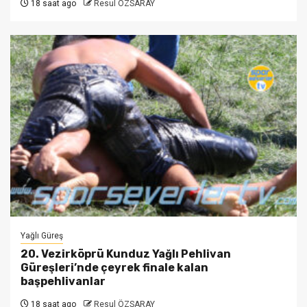
18 saat ago
Resul ÖZSARAY
Yağlı Güreş
20. Vezirköprü Kunduz Yağlı Pehlivan
Güreşleri’nde çeyrek finale kalan
başpehlivanlar
18 saat ago
Resul ÖZSARAY