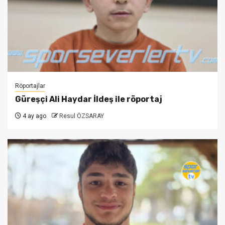
Röportajlar
Güreşçi Ali Haydar İldeş ile röportaj
4 ay ago
Resul ÖZSARAY