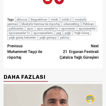
altınova
Başpehlivan
minik
minik 2
mustafa
Tags:
yanmaz
Mustafa Yanmaz ile röportaj
oilwrestling
Pehlivan
pehlivanlar
spor
spor severler tv
sporsever
sporseverler
Sporseverler Tv
sporseverlertv
yağ
yağlı
Yağlı Güreş
yağlı güreş haberleri
yağlı güreşçi
yalova
Post
Previous
Next
Muhammet Taşçı ile
21. Erguvan Festivali
navigation
röportaj
Çatalca Yağlı Güreşleri
DAHA FAZLASI