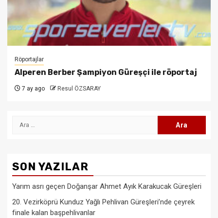
Röportajlar
Alperen Berber Şampiyon Güreşçi ile röportaj
7 ay ago
Resul ÖZSARAY
Arama:
SON YAZILAR
Yarım asrı geçen Doğanşar Ahmet Ayık Karakucak Güreşleri
20. Vezirköprü Kunduz Yağlı Pehlivan Güreşleri’nde çeyrek
finale kalan başpehlivanlar