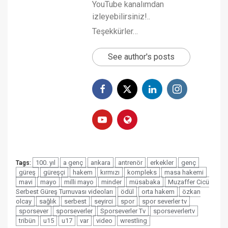
YouTube kanalımdan
izleyebilirsiniz!..
Teşekkürler…
See author's posts
100. yıl
a genç
ankara
antrenör
erkekler
genç
Tags:
güreş
güreşçi
hakem
kırmızı
kompleks
masa hakemi
mavi
mayo
milli mayo
minder
müsabaka
Muzaffer Cicü
Serbest Güreş Turnuvası videoları
ödül
orta hakem
özkan
olcay
sağlık
serbest
seyirci
spor
spor severler tv
sporsever
sporseverler
Sporseverler Tv
sporseverlertv
tribün
u15
u17
var
video
wrestling