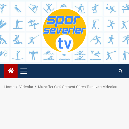
Skip
to
content
Primary
Menu
Home
Videolar
Muzaffer Cicü Serbest Güreş Turnuvası videoları