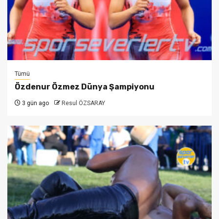
Tümü
Özdenur Özmez Dünya Şampiyonu
3 gün ago
Resul ÖZSARAY