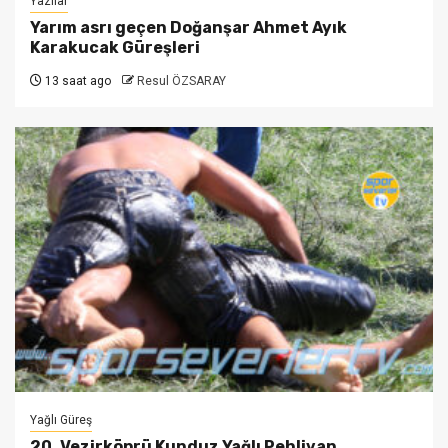
Yazılar
Yarım asrı geçen Doğanşar Ahmet Ayık
Karakucak Güreşleri
13 saat ago
Resul ÖZSARAY
Yağlı Güreş
20. Vezirköprü Kunduz Yağlı Pehlivan