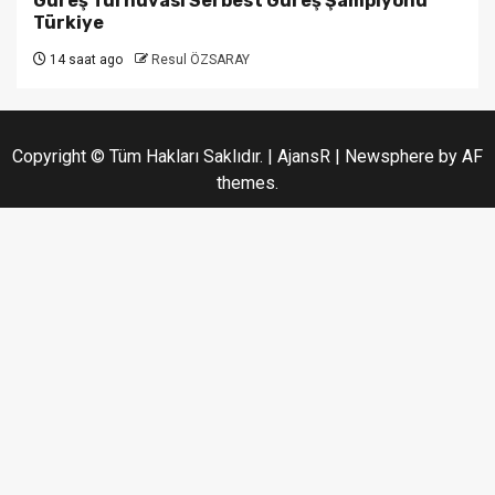
Güreş Turnuvası Serbest Güreş Şampiyonu
Türkiye
14 saat ago
Resul ÖZSARAY
Copyright © Tüm Hakları Saklıdır. | AjansR
|
Newsphere
by AF
themes.