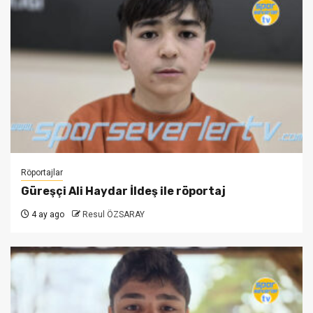
Röportajlar
Güreşçi Ali Haydar İldeş ile röportaj
4 ay ago
Resul ÖZSARAY