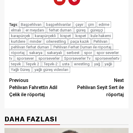
Başpehlivan
başpehlivanlar
çayır
çim
edirne
Tags:
elmalı
er meydanı
ferhat duman
güreş
güreşçi
karapürçek
karapürçekli
kispet
kıspet
kule hakemi
kurtdere
minder
oilwrestling
paça kazık
Pehlivan
pehlivan ferhat duman
Pehlivan Ferhat Duman ile röportaj
röportaj
sakarya
sakaryalı
serbest
spor
spor severler
tv
sporsever
sporseverler
Sporseverler Tv
sporseverlertv
teşvik
Teşvik 2
Teşvik-2
usta
wrestling
yağ
yağlı
Yağlı Güreş
yağlı güreş videoları
Post
Previous
Next
Pehlivan Fahrettin Adil
Pehlivan Seyit Sert ile
navigation
Çelik ile röportaj
röportaj
DAHA FAZLASI