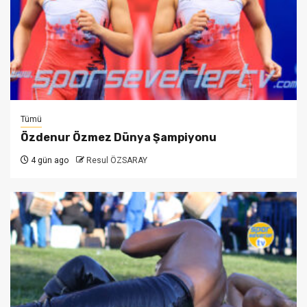
Tümü
Özdenur Özmez Dünya Şampiyonu
4 gün ago
Resul ÖZSARAY