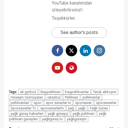
YouTube kanalımdan
izleyebilirsiniz!..
Teşekkürler…
See author's posts
ali gürbüz
Başpehlivan
başpehlivanlar
faruk akkoyun
Tags:
Hüseyin Gümüşalan
istanbul
Pehlivan
pehlivanlar
pehlivanlarr
spor
spor severler tv
sporsever
sporseverler
Sporseverler Tv
sporseverlertv
yağ
yağlı
Yağlı Güreş
yağlı güreş haberleri
yağlı güreşçi
yağlı pehlivan
yağlı
pehlivan güreşleri
yağlıgüreş tv
yağlıgüreştv