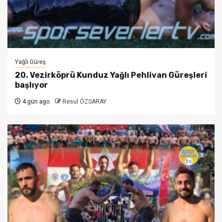
Yağlı Güreş
20. Vezirköprü Kunduz Yağlı Pehlivan Güreşleri
başlıyor
4 gün ago
Resul ÖZSARAY