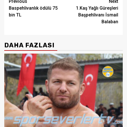
Post
Previous
Next
Baspehlivanlık ödülü 75
1.Kaş Yağlı Güreşleri
navigation
bin TL
Başpehlivanı İsmail
Balaban
DAHA FAZLASI