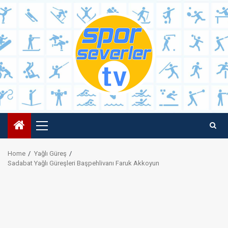
Skip
to
content
Primary
Menu
Home
Yağlı Güreş
Sadabat Yağlı Güreşleri Başpehlivanı Faruk Akkoyun