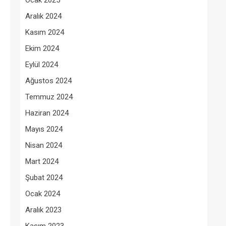
Ocak 2025
Aralık 2024
Kasım 2024
Ekim 2024
Eylül 2024
Ağustos 2024
Temmuz 2024
Haziran 2024
Mayıs 2024
Nisan 2024
Mart 2024
Şubat 2024
Ocak 2024
Aralık 2023