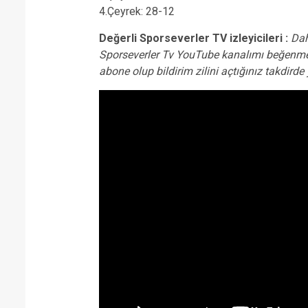
4.Çeyrek: 28-12
Değerli Sporseverler TV izleyicileri :
Dah
Sporseverler Tv YouTube kanalımı beğenme
abone olup bildirim zilini açtığınız takdird