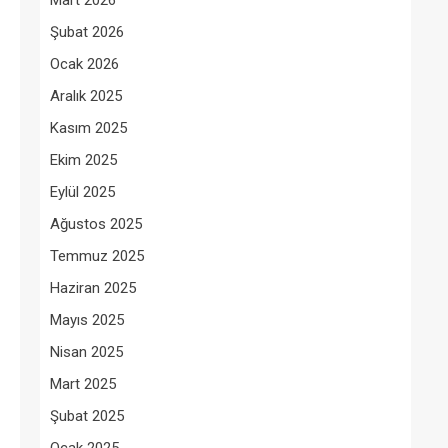
Mart 2026
Şubat 2026
Ocak 2026
Aralık 2025
Kasım 2025
Ekim 2025
Eylül 2025
Ağustos 2025
Temmuz 2025
Haziran 2025
Mayıs 2025
Nisan 2025
Mart 2025
Şubat 2025