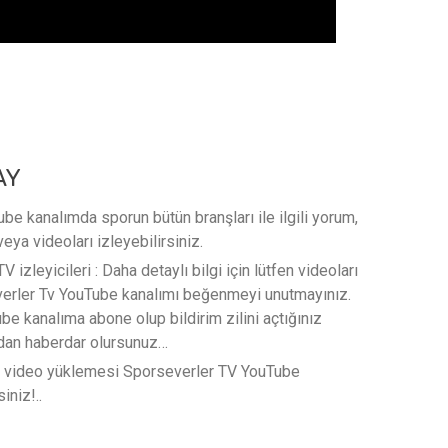
AY
e kanalımda sporun bütün branşları ile ilgili yorum,
veya videoları izleyebilirsiniz.
 izleyicileri : Daha detaylı bilgi için lütfen videoları
verler Tv YouTube kanalımı beğenmeyi unutmayınız.
e kanalıma abone olup bildirim zilini açtığınız
rdan haberdar olursunuz…
t video yüklemesi Sporseverler TV YouTube
iniz!..