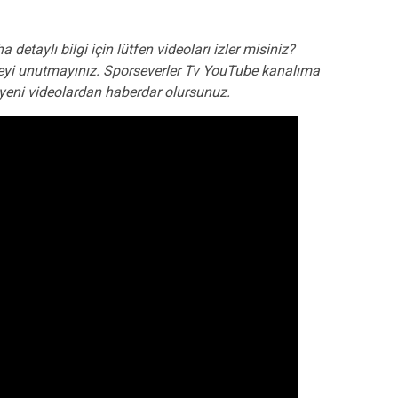
a detaylı bilgi için lütfen videoları izler misiniz?
yi unutmayınız. Sporseverler Tv YouTube kanalıma
e yeni videolardan haberdar olursunuz.