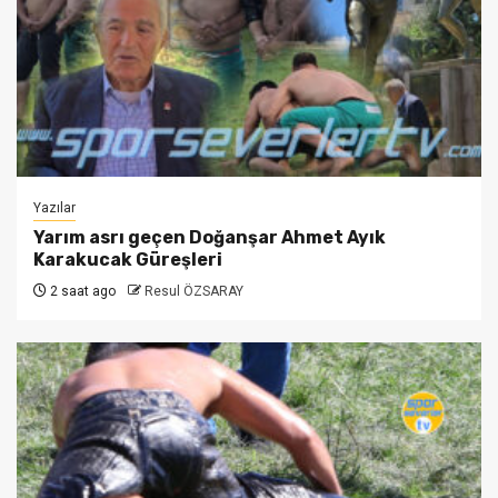
Yazılar
Yarım asrı geçen Doğanşar Ahmet Ayık
Karakucak Güreşleri
2 saat ago
Resul ÖZSARAY