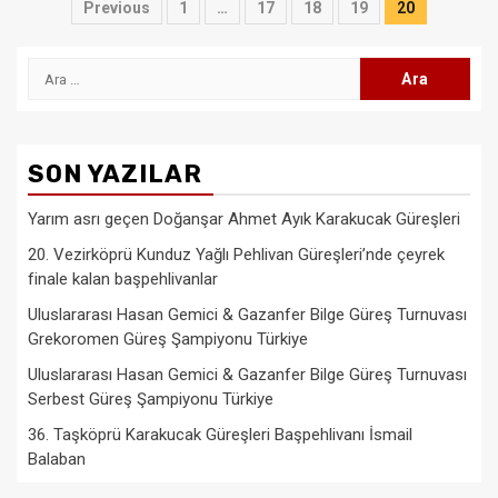
Yazı
Previous
1
…
17
18
19
20
sayfalaması
Arama:
SON YAZILAR
Yarım asrı geçen Doğanşar Ahmet Ayık Karakucak Güreşleri
20. Vezirköprü Kunduz Yağlı Pehlivan Güreşleri’nde çeyrek
finale kalan başpehlivanlar
Uluslararası Hasan Gemici & Gazanfer Bilge Güreş Turnuvası
Grekoromen Güreş Şampiyonu Türkiye
Uluslararası Hasan Gemici & Gazanfer Bilge Güreş Turnuvası
Serbest Güreş Şampiyonu Türkiye
36. Taşköprü Karakucak Güreşleri Başpehlivanı İsmail
Balaban