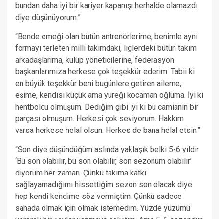
bundan daha iyi bir kariyer kapanışı herhalde olamazdı
diye düşünüyorum.”
“Bende emeği olan bütün antrenörlerime, benimle aynı
formayı terleten milli takımdaki, liglerdeki bütün takım
arkadaşlarıma, kulüp yöneticilerine, federasyon
başkanlarımıza herkese çok teşekkür ederim. Tabii ki
en büyük teşekkür beni bugünlere getiren aileme,
eşime, kendisi küçük ama yüreği kocaman oğluma. İyi ki
hentbolcu olmuşum. Dediğim gibi iyi ki bu camianın bir
parçası olmuşum. Herkesi çok seviyorum. Hakkım
varsa herkese helal olsun. Herkes de bana helal etsin.”
“Son diye düşündüğüm aslında yaklaşık belki 5-6 yıldır
‘Bu son olabilir, bu son olabilir, son sezonum olabilir’
diyorum her zaman. Çünkü takıma katkı
sağlayamadığımı hissettiğim sezon son olacak diye
hep kendi kendime söz vermiştim. Çünkü sadece
sahada olmak için olmak istemedim. Yüzde yüzümü