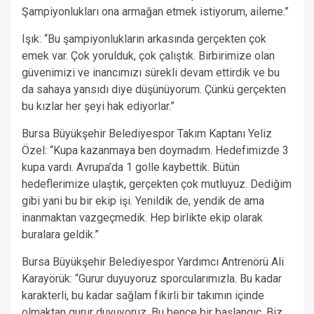
Şampiyonlukları ona armağan etmek istiyorum, aileme.”
Işık: “Bu şampiyonlukların arkasında gerçekten çok
emek var. Çok yorulduk, çok çalıştık. Birbirimize olan
güvenimizi ve inancımızı sürekli devam ettirdik ve bu
da sahaya yansıdı diye düşünüyorum. Çünkü gerçekten
bu kızlar her şeyi hak ediyorlar.”
Bursa Büyükşehir Belediyespor Takım Kaptanı Yeliz
Özel: “Kupa kazanmaya ben doymadım. Hedefimizde 3
kupa vardı. Avrupa’da 1 golle kaybettik. Bütün
hedeflerimize ulaştık, gerçekten çok mutluyuz. Dediğim
gibi yani bu bir ekip işi. Yenildik de, yendik de ama
inanmaktan vazgeçmedik. Hep birlikte ekip olarak
buralara geldik.”
Bursa Büyükşehir Belediyespor Yardımcı Antrenörü Ali
Karayörük: “Gurur duyuyoruz sporcularımızla. Bu kadar
karakterli, bu kadar sağlam fikirli bir takımın içinde
olmaktan gurur duyuyoruz. Bu bence bir başlangıç. Biz