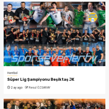
Hentbol
Süper Lig Şampiyonu Beşiktaş JK
2 ay ago
Resul ÖZSARAY