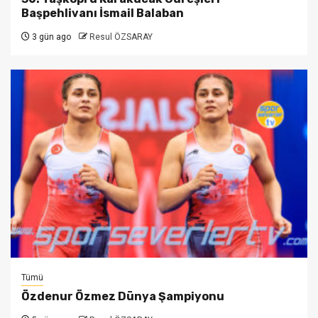
Başpehlivanı İsmail Balaban
3 gün ago
Resul ÖZSARAY
Tümü
Özdenur Özmez Dünya Şampiyonu