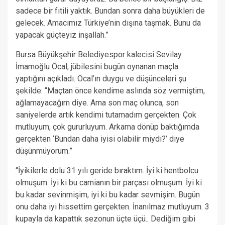
sadece bir fitili yaktık. Bundan sonra daha büyükleri de
gelecek. Amacımız Türkiye’nin dışına taşmak. Bunu da
yapacak güçteyiz inşallah.”
Bursa Büyükşehir Belediyespor kalecisi Sevilay
İmamoğlu Öcal, jübilesini bugün oynanan maçla
yaptığını açıkladı. Öcal’ın duygu ve düşünceleri şu
şekilde: “Maçtan önce kendime aslında söz vermiştim,
ağlamayacağım diye. Ama son maç olunca, son
saniyelerde artık kendimi tutamadım gerçekten. Çok
mutluyum, çok gururluyum. Arkama dönüp baktığımda
gerçekten ‘Bundan daha iyisi olabilir miydi?’ diye
düşünmüyorum.”
“İyikilerle dolu 31 yılı geride bıraktım. İyi ki hentbolcu
olmuşum. İyi ki bu camianın bir parçası olmuşum. İyi ki
bu kadar sevinmişim, iyi ki bu kadar sevmişim. Bugün
onu daha iyi hissettim gerçekten. İnanılmaz mutluyum. 3
kupayla da kapattık sezonun üçte üçü.. Dediğim gibi