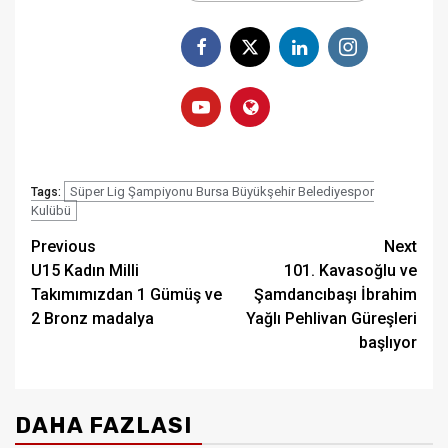
Süper Lig Şampiyonu Bursa Büyükşehir Belediyespor
Tags:
Kulübü
Post
Previous
Next
U15 Kadın Milli
101. Kavasoğlu ve
navigation
Takımımızdan 1 Gümüş ve
Şamdancıbaşı İbrahim
2 Bronz madalya
Yağlı Pehlivan Güreşleri
başlıyor
DAHA FAZLASI