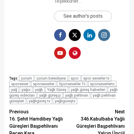
Teşekkürler…
See author's posts
çorum
çorum belediyesi
spor
spor severler tv
Tags:
sporsever
sporseverler
Sporseverler Tv
sporseverlertv
yağ
yağcı
yağlı
Yağlı Güreş
yağlı güreş haberleri
yağlı
güreş videoları
yağlı güreşçi
yağlı pehlivan
yağlı pehlivan
güreşleri
yağlıgüreş tv
yağlıgüreştv
Post
Previous
Next
16. Şehit Hamdibey Yağlı
346.Kabulbaba Yağlı
navigation
Güreşleri Başpehlivanı
Güreşleri Başpehlivanı
Recep Kara
Yalçın Üncül