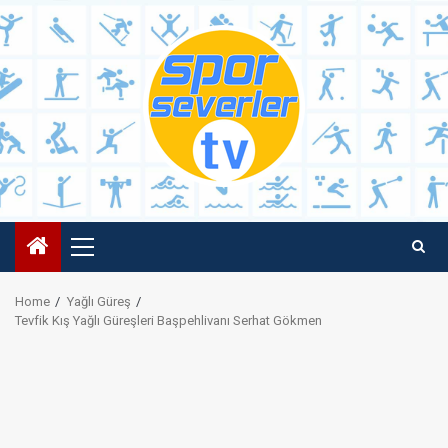
Skip
to
content
Primary
Menu
Home
Yağlı Güreş
Tevfik Kış Yağlı Güreşleri Başpehlivanı Serhat Gökmen