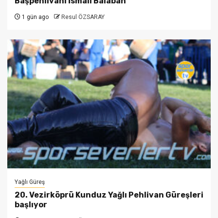
Başpehlivanı İsmail Balaban
1 gün ago
Resul ÖZSARAY
Yağlı Güreş
20. Vezirköprü Kunduz Yağlı Pehlivan Güreşleri
başlıyor