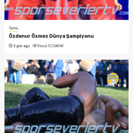
Tümü
Özdenur Özmez Dünya Şampiyonu
3 gün ago
Resul ÖZSARAY