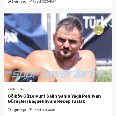
3 gün ago
Resul ÖZSARAY
Yağlı Güreş
Gölköy Güzelyurt Salih Şahin Yağlı Pehlivan
Güreşleri Başpehlivanı Recep Taslak
3 gün ago
Resul ÖZSARAY