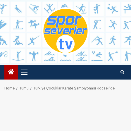
Skip
to
content
Primary
Menu
Home
Tümü
Türkiye Çocuklar Karate Şampiyonası Kocaeli’de