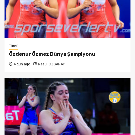
Tümü
Özdenur Özmez Dünya Şampiyonu
4 gün ago
Resul ÖZSARAY