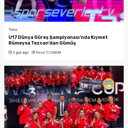
Tümü
U17 Dünya Güreş Şampiyonası’nda Kıymet
Rümeysa Tezcan’dan Gümüş
5 gün ago
Resul ÖZSARAY