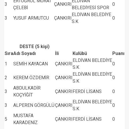
ERTUĞRUL MURAT
ELDİVAN
3
ÇANKIRI
0
ÇELEBİ
BELEDİYESİ SPOR
ELDİVAN BELEDİYE
3
YUSUF ARMUTCU
ÇANKIRI
0
S.K
DESTE (5 kişi)
Sıra
Adı Soyadı
İli
Kulübü
Puanı
ELDİVAN BELEDİYE
1
SEMİH KAYACAN
ÇANKIRI
0
S.K
ELDİVAN BELEDİYE
2
KEREM ÖZDEMİR
ÇANKIRI
0
S.K
ABDULKADİR
3
ÇANKIRI
FERDİ LİSANS
0
KOÇYİĞİT
ELDİVAN BELEDİYE
3
ALPEREN GÖRGÜLÜ
ÇANKIRI
0
S.K
MUSTAFA
5
ÇANKIRI
FERDİ LİSANS
0
KARADENİZ