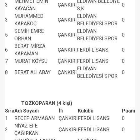
MEHMET EMİN
ELDİVAN BELEDİYE
3
ÇANKIRI
0
KAYACAN
S.K
MUHAMMED
ELDİVAN
3
ÇANKIRI
0
KARAKOÇ
BELEDİYESİ SPOR
SEMİH EMRE
ELDİVAN
5
ÇANKIRI
0
ORHAN
BELEDİYESİ SPOR
BERAT MİRZA
6
ÇANKIRI
FERDİ LİSANS
0
KARAMAN
7
MURAT KÖYSU
ÇANKIRI
FERDİ LİSANS
0
ELDİVAN
8
BERAT ALİ ABAY
ÇANKIRI
0
BELEDİYESİ SPOR
TOZKOPARAN (4 kişi)
Sıra
Adı Soyadı
İli
Kulübü
Puanı
1
RECEP ARMAĞAN
ÇANKIRI
FERDİ LİSANS
0
NİYAZ EFE
2
ÇANKIRI
FERDİ LİSANS
0
ÇAĞIRKAN