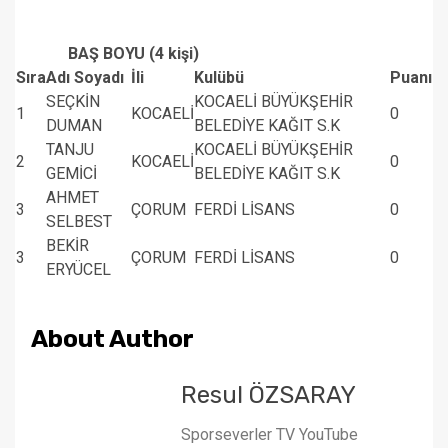
BAŞ BOYU (4 kişi)
Sıra
Adı Soyadı
İli
Kulübü
Puanı
SEÇKİN
KOCAELİ BÜYÜKŞEHİR
1
KOCAELİ
0
DUMAN
BELEDİYE KAĞIT S.K
TANJU
KOCAELİ BÜYÜKŞEHİR
2
KOCAELİ
0
GEMİCİ
BELEDİYE KAĞIT S.K
AHMET
3
ÇORUM
FERDİ LİSANS
0
SELBEST
BEKİR
3
ÇORUM
FERDİ LİSANS
0
ERYÜCEL
About Author
Resul ÖZSARAY
Sporseverler TV YouTube