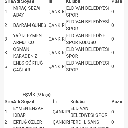
Sıra
Adı Soyadı
İli
Kulübü
Puanı
MİRAÇ SEZAİ
ELDİVAN BELEDİYESİ
1
ÇANKIRI
0
ABAY
SPOR
ELDİVAN BELEDİYESİ
2
BAYRAM GÜNEŞ
ÇANKIRI
0
SPOR
YAĞIZ EYMEN
ELDİVAN BELEDİYE
3
ÇANKIRI
0
ARMUTCU
SPOR KULÜBÜ
OSMAN
ELDİVAN BELEDİYESİ
3
ÇANKIRI
0
KARADENİZ
SPOR
ENES GÖKTUĞ
ELDİVAN BELEDİYESİ
5
ÇANKIRI
0
ÇAĞLAR
SPOR
TEŞVİK (9 kişi)
Sıra
Adı Soyadı
İli
Kulübü
Puanı
EYMEN ENSAR
ELDİVAN
1
ÇANKIRI
0
KİBAR
BELEDİYESİ SPOR
2
ERTUĞ ÖZLER
ÇANKIRI
FERDİ LİSANS
0