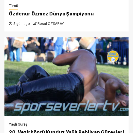
Tümü
Özdenur Özmez Dünya Şampiyonu
5 gün ago
Resul ÖZSARAY
Yağlı Güreş
20. Vezirköprü Kunduz Yağlı Pehlivan Güreşleri