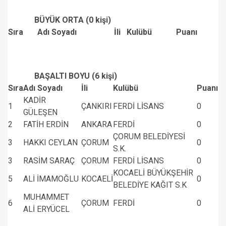
BÜYÜK ORTA (0 kişi)
Sıra
Adı Soyadı
İli
Kulübü
Puanı
BAŞALTI BOYU (6 kişi)
Sıra
Adı Soyadı
İli
Kulübü
Puanı
KADİR
1
ÇANKIRI
FERDİ LİSANS
0
GÜLEŞEN
2
FATİH ERDİN
ANKARA
FERDİ
0
ÇORUM BELEDİYESİ
3
HAKKI CEYLAN
ÇORUM
0
S.K.
3
RASİM SARAÇ
ÇORUM
FERDİ LİSANS
0
KOCAELİ BÜYÜKŞEHİR
5
ALİ İMAMOĞLU
KOCAELİ
0
BELEDİYE KAĞIT S.K
MUHAMMET
6
ÇORUM
FERDİ
0
ALİ ERYÜCEL