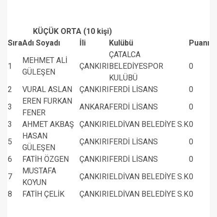
KÜÇÜK ORTA (10 kişi)
Sıra
Adı Soyadı
İli
Kulübü
Puanı
ÇATALCA
MEHMET ALİ
1
ÇANKIRI
BELEDİYESPOR
0
GÜLEŞEN
KULÜBÜ
2
VURAL ASLAN
ÇANKIRI
FERDİ LİSANS
0
EREN FURKAN
3
ANKARA
FERDİ LİSANS
0
FENER
3
AHMET AKBAŞ
ÇANKIRI
ELDİVAN BELEDİYE S.K
0
HASAN
5
ÇANKIRI
FERDİ LİSANS
0
GÜLEŞEN
6
FATİH ÖZGEN
ÇANKIRI
FERDİ LİSANS
0
MUSTAFA
7
ÇANKIRI
ELDİVAN BELEDİYE S.K
0
KOYUN
8
FATİH ÇELİK
ÇANKIRI
ELDİVAN BELEDİYE S.K
0