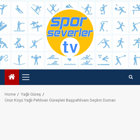
Skip
to
content
Primary
Menu
Home
Yağlı Güreş
Ünür Köyü Yağlı Pehlivan Güreşleri Başpehlivanı Seçkin Duman