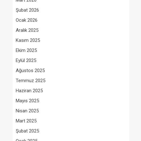
Mart 2026
Şubat 2026
Ocak 2026
Aralık 2025
Kasım 2025
Ekim 2025
Eylül 2025
Ağustos 2025
Temmuz 2025
Haziran 2025
Mayıs 2025
Nisan 2025
Mart 2025
Şubat 2025