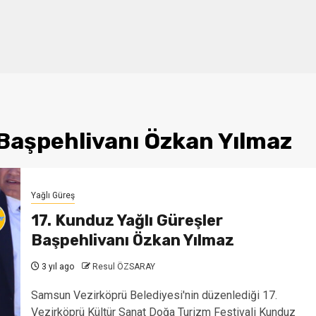
 Başpehlivanı Özkan Yılmaz
Yağlı Güreş
17. Kunduz Yağlı Güreşler
Başpehlivanı Özkan Yılmaz
3 yıl ago
Resul ÖZSARAY
Samsun Vezirköprü Belediyesi'nin düzenlediği 17.
Vezirköprü Kültür Sanat Doğa Turizm Festivali Kunduz