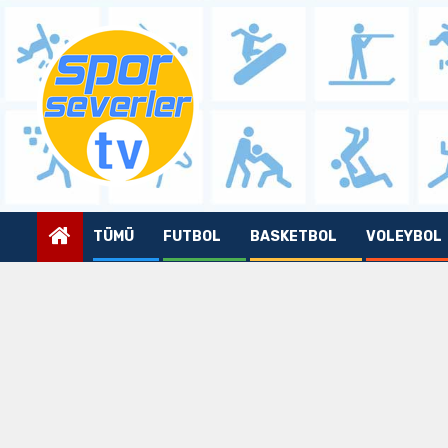
Skip
to
content
TÜMÜ
FUTBOL
BASKETBOL
VOLEYBOL