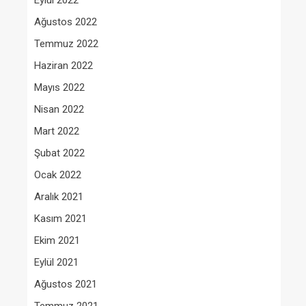
Eylül 2022
Ağustos 2022
Temmuz 2022
Haziran 2022
Mayıs 2022
Nisan 2022
Mart 2022
Şubat 2022
Ocak 2022
Aralık 2021
Kasım 2021
Ekim 2021
Eylül 2021
Ağustos 2021