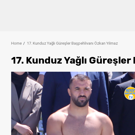
Home
17. Kunduz Yağlı Güreşler Başpehlivanı Özkan Yılmaz
17. Kunduz Yağlı Güreşler