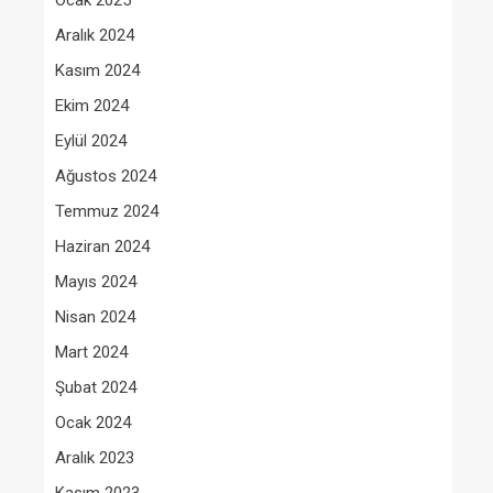
Ocak 2025
Aralık 2024
Kasım 2024
Ekim 2024
Eylül 2024
Ağustos 2024
Temmuz 2024
Haziran 2024
Mayıs 2024
Nisan 2024
Mart 2024
Şubat 2024
Ocak 2024
Aralık 2023