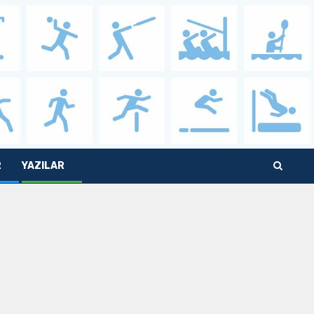
R
YAZILAR