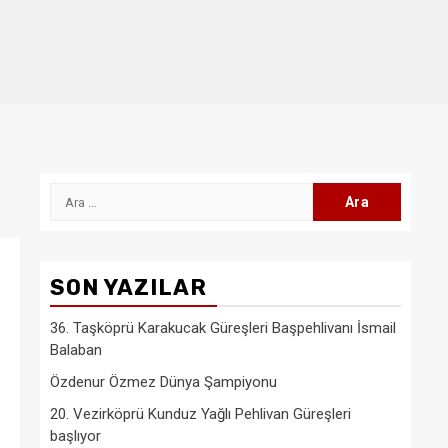
Arama:
SON YAZILAR
36. Taşköprü Karakucak Güreşleri Başpehlivanı İsmail
Balaban
Özdenur Özmez Dünya Şampiyonu
20. Vezirköprü Kunduz Yağlı Pehlivan Güreşleri
başlıyor