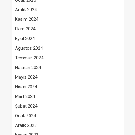
Ocak 2025
Aralık 2024
Kasım 2024
Ekim 2024
Eylül 2024
Ağustos 2024
Temmuz 2024
Haziran 2024
Mayıs 2024
Nisan 2024
Mart 2024
Şubat 2024
Ocak 2024
Aralık 2023