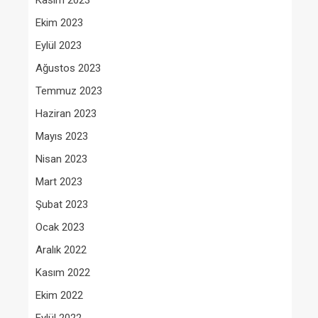
Kasım 2023
Ekim 2023
Eylül 2023
Ağustos 2023
Temmuz 2023
Haziran 2023
Mayıs 2023
Nisan 2023
Mart 2023
Şubat 2023
Ocak 2023
Aralık 2022
Kasım 2022
Ekim 2022