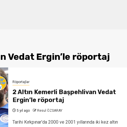
n Vedat Ergin’le röportaj
Röportajlar
2 Altın Kemerli Başpehlivan Vedat
Ergin’le röportaj
5 yıl ago
Resul ÖZSARAY
Tarihi Kırkpınar’da 2000 ve 2001 yıllarında iki kez altın