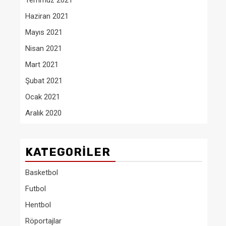
Temmuz 2021
Haziran 2021
Mayıs 2021
Nisan 2021
Mart 2021
Şubat 2021
Ocak 2021
Aralık 2020
KATEGORILER
Basketbol
Futbol
Hentbol
Röportajlar