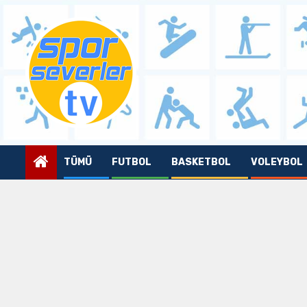
Skip
to
content
TÜMÜ
FUTBOL
BASKETBOL
VOLEYBOL