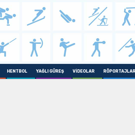
HENTBOL
YAĞLI GÜREŞ
VIDEOLAR
RÖPORTAJLA