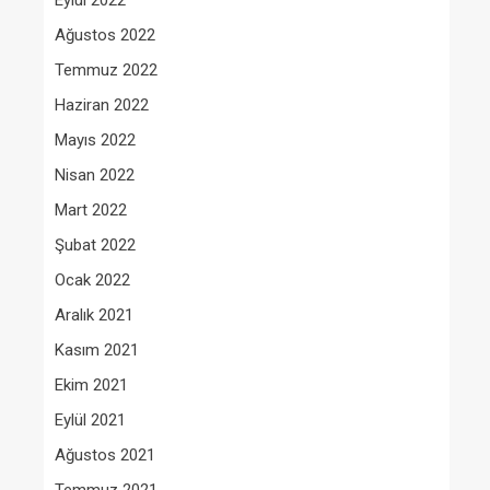
Eylül 2022
Ağustos 2022
Temmuz 2022
Haziran 2022
Mayıs 2022
Nisan 2022
Mart 2022
Şubat 2022
Ocak 2022
Aralık 2021
Kasım 2021
Ekim 2021
Eylül 2021
Ağustos 2021