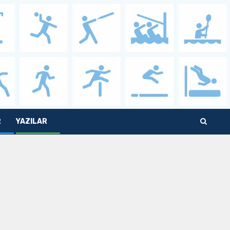
R
YAZILAR