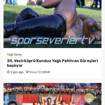
Yağlı Güreş
20. Vezirköprü Kunduz Yağlı Pehlivan Güreşleri
başlıyor
3 gün ago
Resul ÖZSARAY