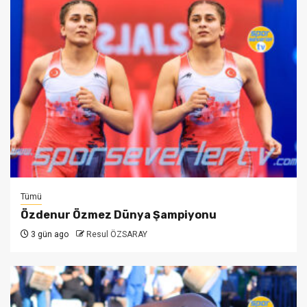
Tümü
Özdenur Özmez Dünya Şampiyonu
3 gün ago
Resul ÖZSARAY