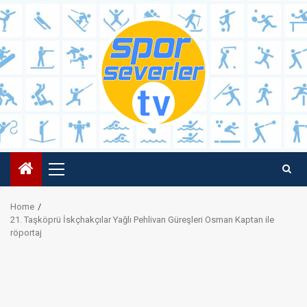
Skip
to
content
Primary
Menu
Home
21. Taşköprü İskçhakçılar Yağlı Pehlivan Güreşleri Osman Kaptan ile
röportaj