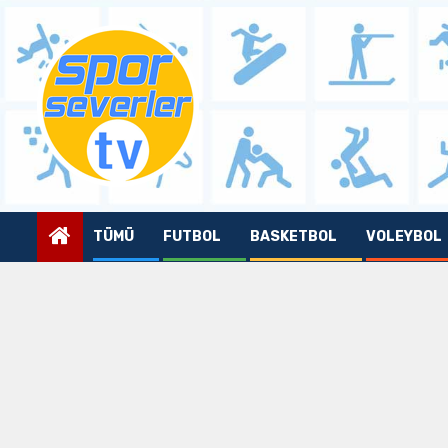
Skip
to
content
TÜMÜ
FUTBOL
BASKETBOL
VOLEYBOL