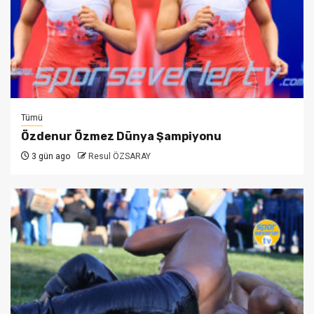
Tümü
Özdenur Özmez Dünya Şampiyonu
3 gün ago
Resul ÖZSARAY