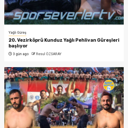
Yağlı Güreş
20. Vezirköprü Kunduz Yağlı Pehlivan Güreşleri
başlıyor
3 gün ago
Resul ÖZSARAY