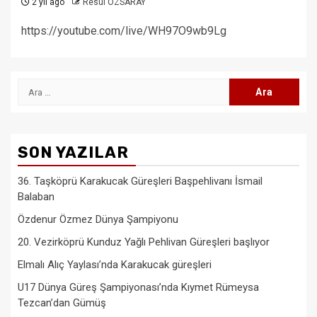
2 yıl ago
Resul ÖZSARAY
https://youtube.com/live/WH97O9wb9Lg
Arama:
SON YAZILAR
36. Taşköprü Karakucak Güreşleri Başpehlivanı İsmail
Balaban
Özdenur Özmez Dünya Şampiyonu
20. Vezirköprü Kunduz Yağlı Pehlivan Güreşleri başlıyor
Elmalı Alıç Yaylası’nda Karakucak güreşleri
U17 Dünya Güreş Şampiyonası’nda Kıymet Rümeysa
Tezcan’dan Gümüş