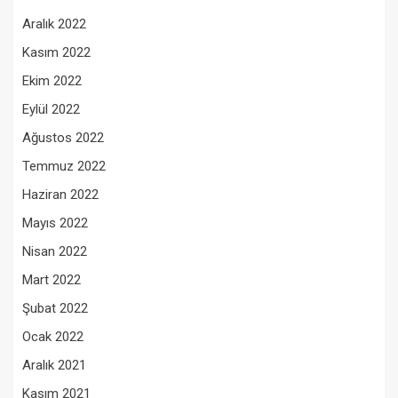
Aralık 2022
Kasım 2022
Ekim 2022
Eylül 2022
Ağustos 2022
Temmuz 2022
Haziran 2022
Mayıs 2022
Nisan 2022
Mart 2022
Şubat 2022
Ocak 2022
Aralık 2021
Kasım 2021