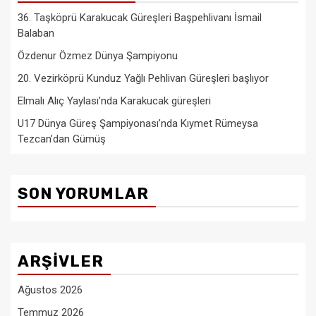
36. Taşköprü Karakucak Güreşleri Başpehlivanı İsmail
Balaban
Özdenur Özmez Dünya Şampiyonu
20. Vezirköprü Kunduz Yağlı Pehlivan Güreşleri başlıyor
Elmalı Alıç Yaylası’nda Karakucak güreşleri
U17 Dünya Güreş Şampiyonası’nda Kıymet Rümeysa
Tezcan’dan Gümüş
SON YORUMLAR
ARŞIVLER
Ağustos 2026
Temmuz 2026