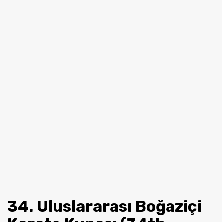
34. Uluslararası Boğaziçi