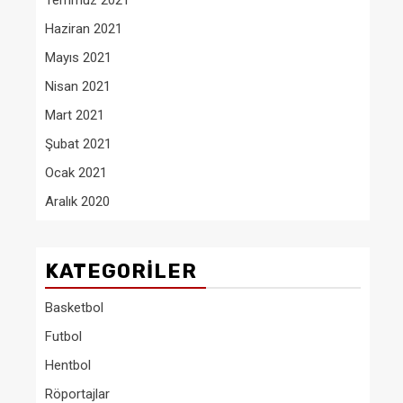
Temmuz 2021
Haziran 2021
Mayıs 2021
Nisan 2021
Mart 2021
Şubat 2021
Ocak 2021
Aralık 2020
KATEGORILER
Basketbol
Futbol
Hentbol
Röportajlar