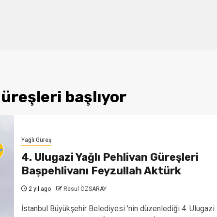
Güreşleri başlıyor
Yağlı Güreş
4. Ulugazi Yağlı Pehlivan Güreşleri
Başpehlivanı Feyzullah Aktürk
2 yıl ago
Resul ÖZSARAY
İstanbul Büyükşehir Belediyesi 'nin düzenlediği 4. Ulugazi