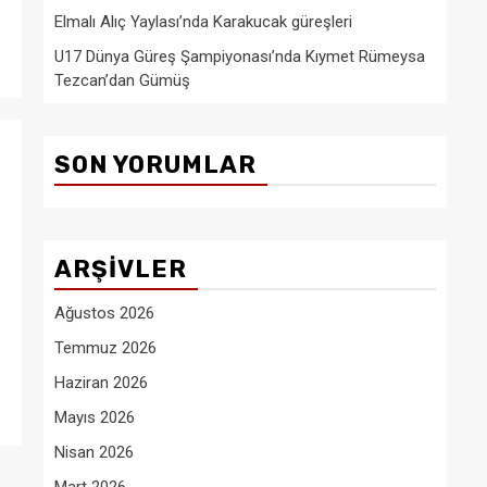
Elmalı Alıç Yaylası’nda Karakucak güreşleri
U17 Dünya Güreş Şampiyonası’nda Kıymet Rümeysa
Tezcan’dan Gümüş
SON YORUMLAR
ARŞIVLER
Ağustos 2026
Temmuz 2026
Haziran 2026
Mayıs 2026
Nisan 2026