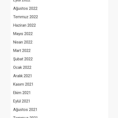
Eylül 2022
Ağustos 2022
Temmuz 2022
Haziran 2022
Mayıs 2022
Nisan 2022
Mart 2022
Şubat 2022
Ocak 2022
Aralık 2021
Kasım 2021
Ekim 2021
Eylül 2021
Ağustos 2021