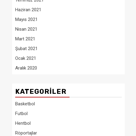
Temmuz 2021
Haziran 2021
Mayıs 2021
Nisan 2021
Mart 2021
Şubat 2021
Ocak 2021
Aralık 2020
KATEGORILER
Basketbol
Futbol
Hentbol
Röportajlar