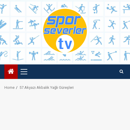
Skip
to
content
Primary
Menu
Home
57.Akyazı Akbalık Yağlı Güreşleri