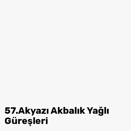
57.Akyazı Akbalık Yağlı
Güreşleri