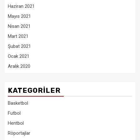
Haziran 2021
Mayıs 2021
Nisan 2021
Mart 2021
Şubat 2021
Ocak 2021
Aralık 2020
KATEGORILER
Basketbol
Futbol
Hentbol
Röportajlar