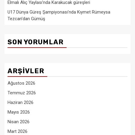
Elmalı Alıç Yaylası’nda Karakucak güreşleri
U17 Dünya Güreş Şampiyonası’nda Kıymet Rümeysa
Tezcan’dan Gümüş
SON YORUMLAR
ARŞIVLER
Ağustos 2026
Temmuz 2026
Haziran 2026
Mayıs 2026
Nisan 2026
Mart 2026