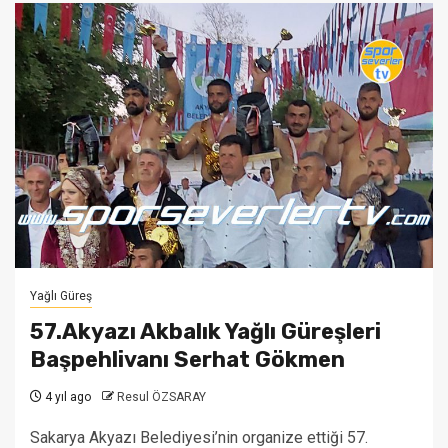
Yağlı Güreş
57.Akyazı Akbalık Yağlı Güreşleri
Başpehlivanı Serhat Gökmen
4 yıl ago
Resul ÖZSARAY
Sakarya Akyazı Belediyesi’nin organize ettiği 57.