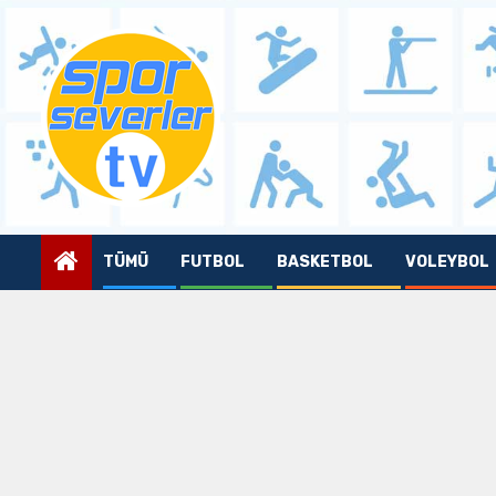
Skip
to
content
TÜMÜ
FUTBOL
BASKETBOL
VOLEYBOL