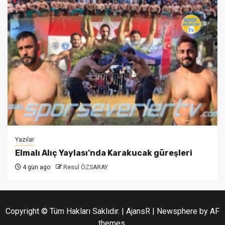
Yazılar
Elmalı Alıç Yaylası’nda Karakucak güreşleri
4 gün ago
Resul ÖZSARAY
Copyright © Tüm Hakları Saklıdır. | AjansR
|
Newsphere
by AF
themes.