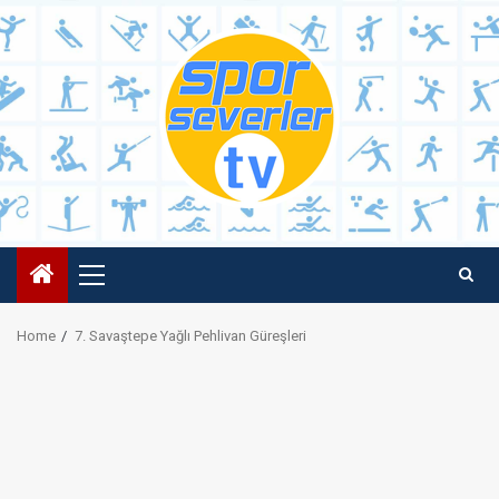
Skip
to
content
Primary
Menu
Home
7. Savaştepe Yağlı Pehlivan Güreşleri