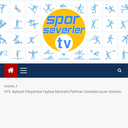
Skip
to
content
Primary
Menu
Home
915. Aybastı Perşembe Yaylası Mustafa Pehlivan Güreşleri puan durumu