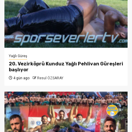
Yağlı Güreş
20. Vezirköprü Kunduz Yağlı Pehlivan Güreşleri
başlıyor
4 gün ago
Resul ÖZSARAY