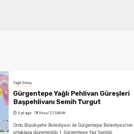
Yağlı Güreş
Gürgentepe Yağlı Pehlivan Güreşleri
Başpehlivanı Semih Turgut
3 yıl ago
Resul ÖZSARAY
Ordu Büyükşehir Belediyesi ile Gürgentepe Belediyesi'nin
ortaklaşa düzenlediği 1. Gürgentepe Yaz Şenliği