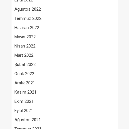
Eylül 2022
Ağustos 2022
Temmuz 2022
Haziran 2022
Mayıs 2022
Nisan 2022
Mart 2022
Şubat 2022
Ocak 2022
Aralık 2021
Kasım 2021
Ekim 2021
Eylül 2021
Ağustos 2021