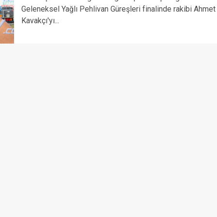
Geleneksel Yağlı Pehlivan Güreşleri finalinde rakibi Ahmet
Kavakçı'yı...